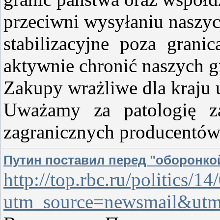
przeciwni wysyłaniu naszyc
stabilizacyjne poza gra
aktywnie chronić naszych g
Zakupy wrażliwe dla kraju
Uważamy za patologię za
zagranicznych producentów
Путин поставил перед "оборонк
http://top.rbc.ru/politics/
utm_source=newsmail&ut