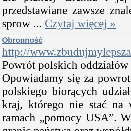
przedstawiane zawsze znale
sprow
...
Czytaj więcej »
Obronność
http://www.zbudujmylepsza
Powrót polskich oddziałów 
Opowiadamy się za powrot
polskiego biorących udzia
kraj, którego nie stać na
ramach „pomocy USA”. Woj
granic państwa oraz współd