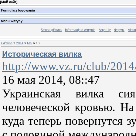
[
Мой сайт
]
Formularz logowania
Menu witryny
Strona główna
Informacje o witrynie
Artykuły
Форум
Albu
Główna
»
2014
»
Maj
»
18
Историческая вилка
http://www.vz.ru/club/201
16 мая 2014, 08::47
Украинская вилка си
человеческой кровью. На 
куда теперь повернутся з
с половиной международн