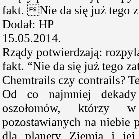
fakt. Nie da się już tego
Dodał: HP
15.05.2014.
Rządy potwierdzają: rozpyl
fakt. “Nie da się już tego z
Chemtrails czy contrails? T
Od co najmniej dekady
oszołomów, którzy w
pozostawianych na niebie p
dla planety Ziemia i je