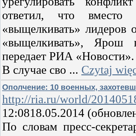
урегулировать конфлик
ответил, что вместо
«выщелкивать» лидеров о
«выщелкивать», Ярош п
передает РИА «Новости».
В случае сво
...
Czytaj więc
Ополчение: 10 военных, захотевш
http://ria.ru/world/201405
12:0818.05.2014 (обновлен
По словам пресс-секрета