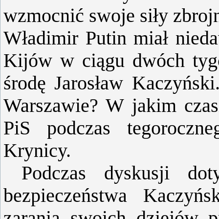
wzmocnić swoje siły zbroj
Władimir Putin miał nied
Kijów w ciągu dwóch tyg
środę Jarosław Kaczyńsk
Warszawie? W jakim czasi
PiS podczas tegoroczn
Krynicy.
Podczas dyskusji doty
bezpieczeństwa Kaczyńs
zarania swoich dziejów p