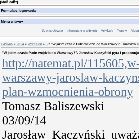
[
Мой сайт
]
Formularz logowania
Menu witryny
Strona główna
Informacje o witrynie
Artykuły
Форум
Albu
Główna
»
2014
»
Wrzesień
»
5
» "W jakim czasie Putin wejdzie do Warszawy?". Jarosław Ka
"W jakim czasie Putin wejdzie do Warszawy?". Jarosław Kaczyński pyta i proponuj
http://natemat.pl/115605,w
warszawy-jaroslaw-kaczyns
plan-wzmocnienia-obrony
Tomasz Baliszewski
0
3/09/14
Jarosław Kaczyński uważ