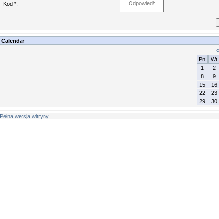
Kod *:
Calendar
«
Pn
Wt
1
2
8
9
15
16
22
23
29
30
Pełna wersja witryny