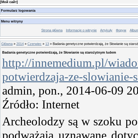
[
Мой сайт
]
Formularz logowania
Menu witryny
Strona główna
Informacje o witrynie
Artykuły
Форум
Albu
Główna
»
2014
»
Czerwiec
»
13
» Badania genetyczne potwierdzają, że Słowianie są star
Badania genetyczne potwierdzają, że Słowianie są starożytnym ludem
http://innemedium.pl/wiad
potwierdzaja-ze-slowianie-
admin, pon., 2014-06-09 2
Źródło: Internet
Archeolodzy są w szoku po
podważają uznawane dotyc