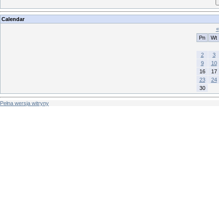
Calendar
«
Pn
Wt
2
3
9
10
16
17
23
24
30
Pełna wersja witryny