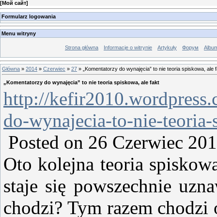
[
Мой сайт
]
Formularz logowania
Menu witryny
Strona główna
Informacje o witrynie
Artykuły
Форум
Albu
Główna
»
2014
»
Czerwiec
»
27
» „Komentatorzy do wynajęcia” to nie teoria spiskowa, ale f
„Komentatorzy do wynajęcia” to nie teoria spiskowa, ale fakt
http://kefir2010.wordpress
do-wynajecia-to-nie-teoria-
Posted on 26 Czerwiec 201
Oto kolejna teoria spiskowa
staje się powszechnie uz
chodzi? Tym razem chodzi o