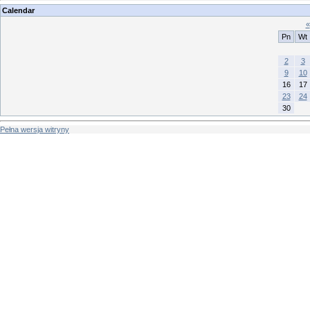
Calendar
«
Pn
Wt
2
3
9
10
16
17
23
24
30
Pełna wersja witryny