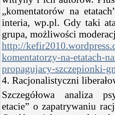
„komentatorów na etatach”
interia, wp.pl. Gdy taki 
grupa, możliwości moderacji
http://kefir2010.wordpress
komentatorzy-na-etatach-na
propagujacy-szczepionki-g
4. Racjonalistyczni liberało
Szczegółowa analiza ps
etacie” o zapatrywaniu rac