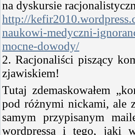
na dyskursie racjonalistyc
http://kefir2010.wordpress.
naukowi-medyczni-ignoranc
mocne-dowody/
2. Racjonaliści piszący ko
zjawiskiem!
Tutaj zdemaskowałem „kome
pod różnymi nickami, ale 
samym przypisanym maile
wordpressa i tego, jaki