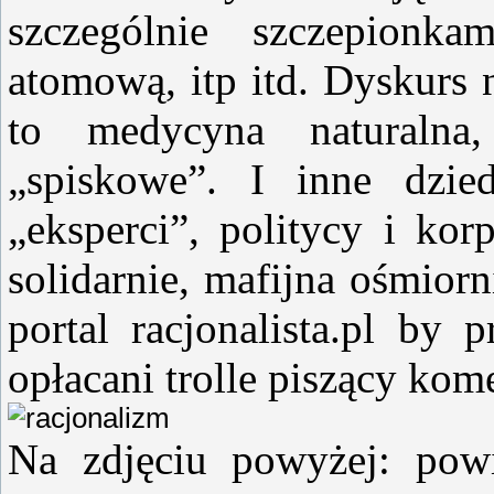
szczególnie szczepion
atomową, itp itd. Dyskurs 
to medycyna naturalna
„spiskowe”. I inne dzied
„eksperci”, politycy i kor
solidarnie, mafijna ośmior
portal racjonalista.pl by 
opłacani trolle piszący kom
Na zdjęciu powyżej: powią