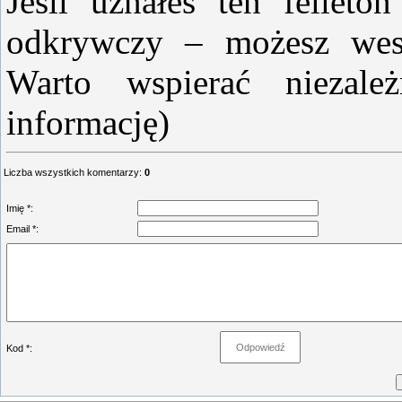
Jeśli uznałeś ten felieto
odkrywczy – możesz wesp
Warto wspierać niezale
informację)
Liczba wszystkich komentarzy
:
0
Imię *:
Email *:
Kod *: