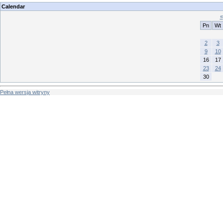
Calendar
«
Pn
Wt
2
3
9
10
16
17
23
24
30
Pełna wersja witryny