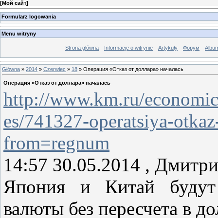
[
Мой сайт
]
Formularz logowania
Menu witryny
Strona główna
Informacje o witrynie
Artykuły
Форум
Albu
Główna
»
2014
»
Czerwiec
»
18
» Операция «Отказ от доллара» началась
Операция «Отказ от доллара» началась
http://www.km.ru/economic
es/741327-operatsiya-otkaz-
from=regnum
14:57 30.05.2014 , Дмитр
Япония и Китай будут
валюты без пересчета в д