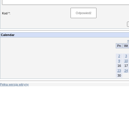
Kod *:
Calendar
«
Pn
Wt
2
3
9
10
16
17
23
24
30
Pełna wersja witryny