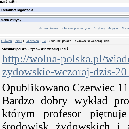
[
Мой сайт
]
Formularz logowania
Menu witryny
Strona główna
Informacje o witrynie
Artykuły
Форум
Albu
Główna
»
2014
»
Czerwiec
»
13
» Stosunki polsko – żydowskie wczoraj i dziś
Stosunki polsko – żydowskie wczoraj i dziś
http://wolna-polska.pl/wia
zydowskie-wczoraj-dzis-20
Opublikowano Czerwiec 11
Bardzo dobry wykład pro
którym profesor piętnuj
środowisk żydowskich i