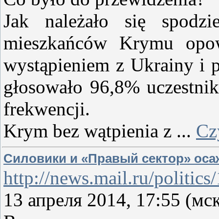
Jak należało się spodzi
mieszkańców Krymu opow
wystąpieniem z Ukrainy i p
głosowało 96,8% uczestni
frekwencji.
Krym bez wątpienia z
...
Cz
Силовики и «Правый сектор» ос
http://news.mail.ru/politic
13 апреля 2014, 17:55 (мс