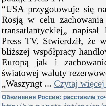
“USA przygotowuje się na
Rosją w celu zachowania
transatlantyckiej„ napisa
Press TV. Stwierdził, że 
bliższej współpracy handlo
Europą jak i zachowani
światowej waluty rezerwow
„Waszyngt
...
Czytaj więcej
Обвинения России: расставим точ