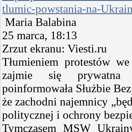
tlumic-powstania-na-Ukrain
Maria Balabina
25 marca, 18:13
Zrzut ekranu: Viesti.ru
Tłumieniem protestów we
zajmie się prywatna 
poinformowała Służbie Bezp
że zachodni najemnicy „będ
politycznej i ochrony bezp
Tymczasem MSW Ukrainy 