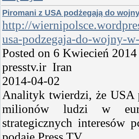
Piromani z USA podżegają do wojny 
http://wiernipolsce.wordpr
usa-podzegaja-do-wojny-w-c
Posted on 6 Kwiecień 2014 
presstv.ir Iran
2014-04-02
Analityk twierdzi, że USA 
milionów ludzi w eur
strategicznych interesów 
podaje Press TV.