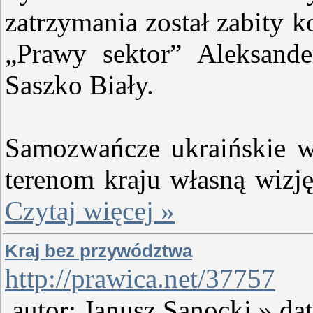
zatrzymania został zabity k
„Prawy sektor” Aleksand
Saszko Biały.
Samozwańcze ukraińskie w
terenom kraju własną wizj
Czytaj więcej »
Kraj bez przywództwa
http://prawica.net/37757
autor: Janusz Sanocki » dat