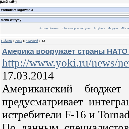
[
Мой сайт
]
Formularz logowania
Menu witryny
Strona główna
Informacje o witrynie
Artykuły
Форум
Albu
Główna
»
2014
»
Kwiecień
»
13
Америка вооружает страны НАТО
http://www.yoki.ru/news/n
17.03.2014
Американский бюдж
предусматривает интегр
истребители F-16 и Torn
По данным специалистов