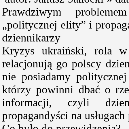
Prawdziwym problemem
„politycznej elity” i propa
dziennikarzy
Kryzys ukraiński, rola 
relacjonują go polscy dzie
nie posiadamy politycznej
którzy powinni dbać o rze
informacji, czyli dzi
propagandyści na usługach 
Co było do przewidzenia?