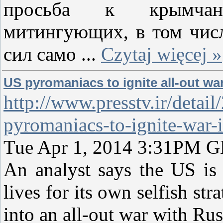
просьба к крымчан
митингующих, в том чис
сил само
...
Czytaj więcej »
US pyromaniacs to ignite all-out wa
http://www.presstv.ir/detai
pyromaniacs-to-ignite-war-
Tue Apr 1, 2014 3:31PM 
An analyst says the US is 
lives for its own selfish st
into an all-out war with Rus