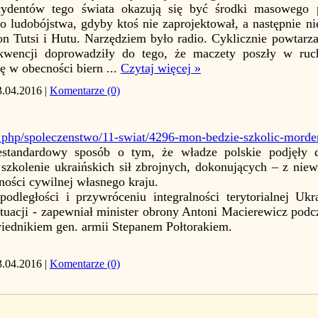
ydentów tego świata okazują się być środki masowego 
ludobójstwa, gdyby ktoś nie zaprojektował, a następnie nie
 Tutsi i Hutu. Narzędziem było radio. Cyklicznie powtarzaj
kwencji doprowadziły do tego, że maczety poszły w ruc
ię w obecności biern
...
Czytaj więcej »
3.04.2016
|
Komentarze (0)
ex.php/spoleczenstwo/11-swiat/4296-mon-bedzie-szkolic-mord
estandardowy sposób o tym, że władze polskie podjęły 
 szkolenie ukraińskich sił zbrojnych, dokonujących – z nie
ności cywilnej własnego kraju.
odległości i przywróceniu integralności terytorialnej Uk
ytuacji - zapewniał minister obrony Antoni Macierewicz pod
iednikiem gen. armii Stepanem Połtorakiem.
3.04.2016
|
Komentarze (0)