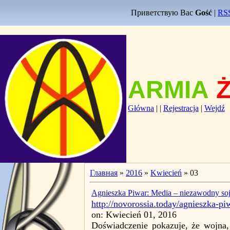
Приветствую Вас
Gość
|
RS
ARMIA
Główna
|
|
Rejestracja
|
Wejdź
Главная
»
2016
»
Kwiecień
»
03
Agnieszka Piwar: Media – niezawodny soj
http://novorossia.today/agnieszka-p
on: Kwiecień 01, 2016
Doświadczenie pokazuje, że wojna,