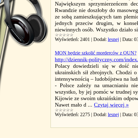
Największym sprzymierzeńcem dec
Rwandzie nie doszłoby do masowego 
ze sobą zamieszkujących tam plemion
jednych przeciw drugim, w konse
niewinnych osób. Wszystko działo s
Wyświetleń:
2401
|
Dodał:
lesnej
|
Data:
0
MON będzie szkolić morderców z OUN?
http://dziennik-polityczny.com/ind
Polacy dowiedzieli się w dość ni
ukrainskich sił zbrojnych. Chodzi o
intensywnością – ludobójstwa na lud
- Polsce zależy na umacnianiu niep
wszystko, by jej pomóc w trudnej s
Kijowie ze swoim ukraińskim odpow
Nawet mało d
...
Czytaj więcej »
Wyświetleń:
2275
|
Dodał:
lesnej
|
Data:
0