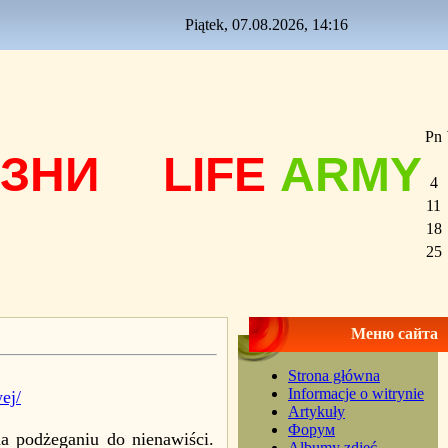
Piątek, 07.08.2026, 14:16
Pn
ЗНИ
LIFE
ARMY
4
11
18
25
Меню сайта
Strona główna
Informacje o witrynie
ej/
Artykuły
Форум
a podżeganiu do nienawiści.
Albumy zdjęć