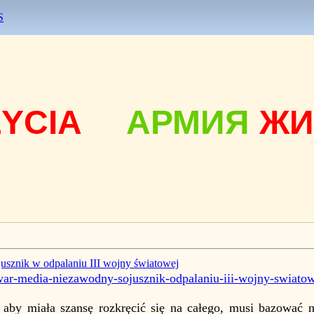
S
ŻYCIA
АРМИЯ
ЖИ
usznik w odpalaniu III wojny światowej
iwar-media-niezawodny-sojusznik-odpalaniu-iii-wojny-swiatow
 aby miała szansę rozkręcić się na całego, musi bazować n