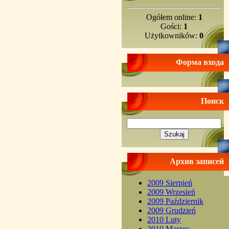
Ogółem online:
1
Gości:
1
Użytkowników:
0
Форма входа
Поиск
Архив записей
2009 Sierpień
2009 Wrzesień
2009 Październik
2009 Grudzień
2010 Luty
2010 Marzec