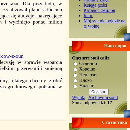
przekazu. Dla przykładu, w
Księga gości
 zrealizował planu skłócenia
Каталог файлов
ące się audycje, nakręcające
Блог
Mój syn nie pójdzie na
h i wyrżnięto ponad milion
tę wojnę
Наш опрос
ercow-z-oun
Оцените мой сайт
decyzję w sprawie wsparcia
Отлично
wielkimi przerwami i zmienną
Хорошо
Неплохо
rainy, dlatego chcemy zrobić
Плохо
Ужасно
czas grudniowego spotkania w
Wyniki
|
Archiwum sond
Suma odpowiedzi:
17
Статистика