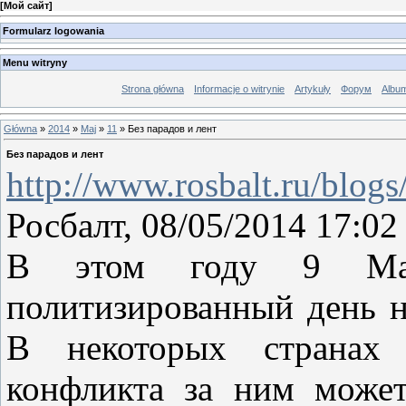
[
Мой сайт
]
Formularz logowania
Menu witryny
Strona główna
Informacje o witrynie
Artykuły
Форум
Albu
Główna
»
2014
»
Maj
»
11
» Без парадов и лент
Без парадов и лент
http://www.rosbalt.ru/blog
Росбалт, 08/05/2014 17:02
В этом году 9 Мая
политизированный день н
В некоторых странах и
конфликта за ним может