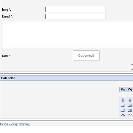
Imię *:
Email *:
Kod *:
Calendar
Pn
Wt
5
6
12
13
19
20
26
27
Pełna wersja witryny