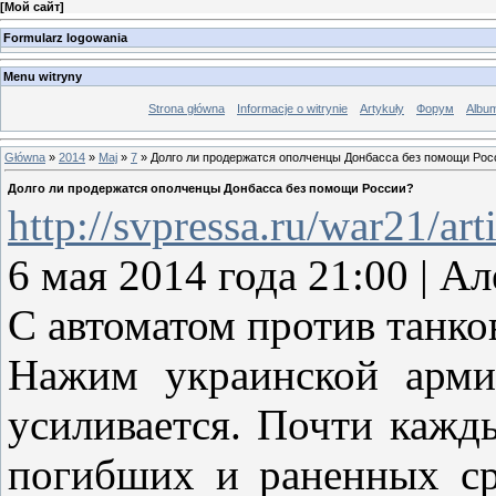
[
Мой сайт
]
Formularz logowania
Menu witryny
Strona główna
Informacje o witrynie
Artykuły
Форум
Albu
Główna
»
2014
»
Maj
»
7
» Долго ли продержатся ополченцы Донбасса без помощи Рос
Долго ли продержатся ополченцы Донбасса без помощи России?
http://svpressa.ru/war21/art
6 мая 2014 года 21:00 |
С автоматом против танко
Нажим украинской арми
усиливается. Почти кажд
погибших и раненных ср