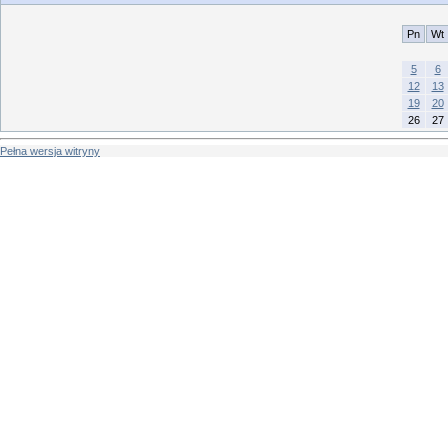
Pn
Wt
5
6
12
13
19
20
26
27
Pełna wersja witryny