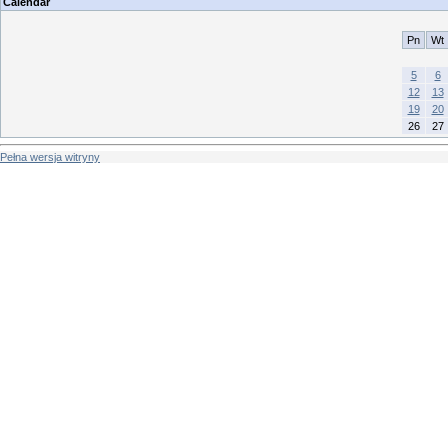
Calendar
Pn
Wt
5
6
12
13
19
20
26
27
Pełna wersja witryny