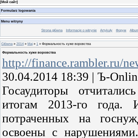
[
Мой сайт
]
Formularz logowania
Menu witryny
Strona główna
Informacje o witrynie
Artykuły
Форум
Albu
Główna
»
2014
»
Maj
»
1
» Формальность хуже воровства
Формальность хуже воровства
http://finance.rambler.ru/
30.04.2014 18:39 | Ъ-Onlin
Госаудиторы отчиталис
итогам 2013-го года. 
потраченных на госнуж
освоены с нарушениями.