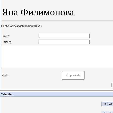
Яна Филимонова
Liczba wszystkich komentarzy
:
0
Imię *:
Email *:
Kod *:
Calendar
Pn
Wt
5
6