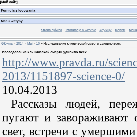
[
Мой сайт
]
Formularz logowania
Menu witryny
Strona główna
Informacje o witrynie
Artykuły
Форум
Albu
Główna
»
2014
»
Maj
»
10
» Исследование клинической смерти удивило всех
Исследование клинической смерти удивило всех
http://www.pravda.ru/scien
2013/1151897-science-0/
10.04.2013
Рассказы людей, переж
пугают и завораживают 
свет, встречи с умершим