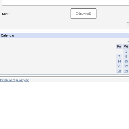
Kod *:
Calendar
Pn
Wt
1
7
8
14
15
21
22
28
29
Pełna wersja witryny