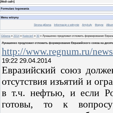
[
Мой сайт
]
Formularz logowania
Menu witryny
Strona główna
Informacje o witrynie
Artykuły
Форум
Albu
Główna
»
2014
»
Kwiecień
»
30
» Лукашенко предложил отложить формирование Евразий
Лукашенко предложил отложить формирование Евразийского союза на десять
http://www.regnum.ru/news/
19:22 29.04.2014
Евразийский союз долже
отсутствия изъятий и огр
в т.ч. нефтью, и если Р
готовы, то к вопрос