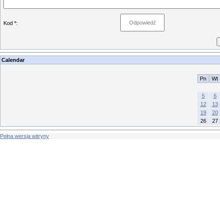
Kod *:
Calendar
Pn
Wt
5
6
12
13
19
20
26
27
Pełna wersja witryny