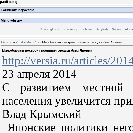
[
Мой сайт
]
Formularz logowania
Menu witryny
Strona główna
Informacje o witrynie
Artykuły
Форум
Albu
Główna
»
2014
»
Maj
»
15
» Минобороны построит военные городки близ Японии
Минобороны построит военные городки близ Японии
http://versia.ru/articles/2
23 апреля 2014
C развитием местной и
населения увеличится при
Влад Крымский
Японские политики нег