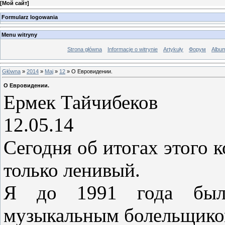
[
Мой сайт
]
Formularz logowania
Menu witryny
Strona główna
Informacje o witrynie
Artykuły
Форум
Albu
Główna
»
2014
»
Maj
»
12
» О Евровидении.
О Евровидении.
Ермек Тайчибеков
12.05.14
Сегодня об итогах этого к
только ленивый.
Я до 1991 года был
музыкальным болельщико