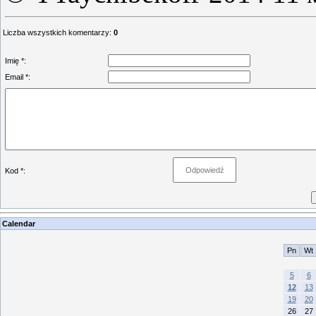
Liczba wszystkich komentarzy
:
0
Imię *:
Email *:
Kod *:
Calendar
Pn
Wt
5
6
12
13
19
20
26
27