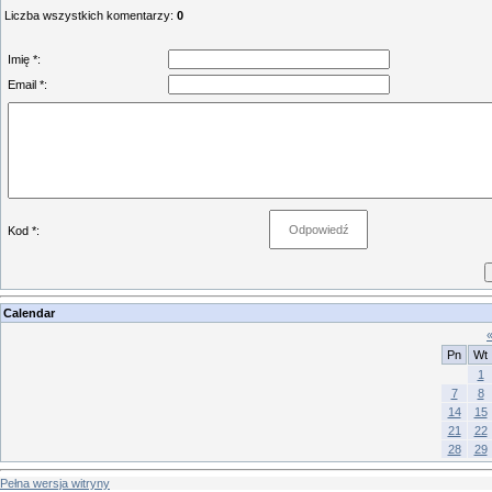
Liczba wszystkich komentarzy
:
0
Imię *:
Email *:
Kod *:
Calendar
Pn
Wt
1
7
8
14
15
21
22
28
29
Pełna wersja witryny