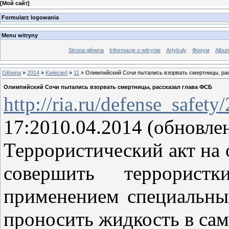
[
Мой сайт
]
Formularz logowania
Menu witryny
Strona główna
Informacje o witrynie
Artykuły
Форум
Albu
Główna
»
2014
»
Kwiecień
»
11
» Олимпийский Сочи пытались взорвать смертницы, ра
Олимпийский Сочи пытались взорвать смертницы, рассказал глава ФСБ
http://ria.ru/defense_safe
17:2010.04.2014 (обновлен
Террористический акт на
совершить террористк
применением специальны
проносить жидкость в сам