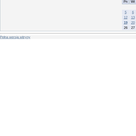
Pn
Wt
5
6
12
13
19
20
26
27
Pełna wersja witryny