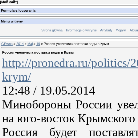
[
Мой сайт
]
Formularz logowania
Menu witryny
Strona główna
Informacje o witrynie
Artykuły
Форум
Albu
Główna
»
2014
»
Maj
»
19
» Россия увеличила поставки воды в Крым
Россия увеличила поставки воды в Крым
http://pronedra.ru/politics
krym/
12:48 / 19.05.2014
Минобороны России увел
на юго-восток Крымского 
Россия будет поставля