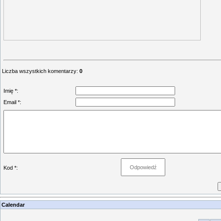
Liczba wszystkich komentarzy
:
0
Imię *:
Email *:
Kod *:
Calendar