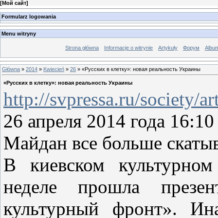
[
Мой сайт
]
Formularz logowania
Menu witryny
Strona główna
Informacje o witrynie
Artykuły
Форум
Albu
Główna
»
2014
»
Kwiecień
»
26
» «Русских в клетку»: новая реальность Украины
«Русских в клетку»: новая реальность Украины
http://svpressa.ru/society/a
26 апреля 2014 года 16:
Майдан все больше скаты
В киевском культурно
неделе прошла презен
культурный фронт». Ин