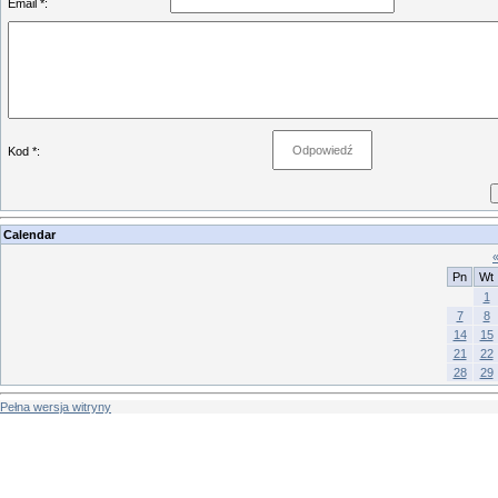
Email *:
Kod *:
Calendar
Pn
Wt
1
7
8
14
15
21
22
28
29
Pełna wersja witryny