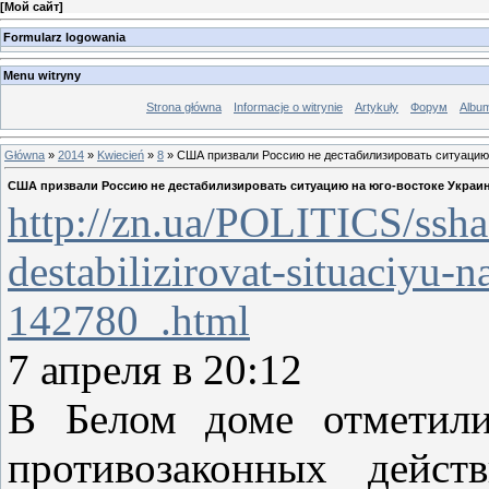
[
Мой сайт
]
Formularz logowania
Menu witryny
Strona główna
Informacje o witrynie
Artykuły
Форум
Albu
Główna
»
2014
»
Kwiecień
»
8
» США призвали Россию не дестабилизировать ситуацию
США призвали Россию не дестабилизировать ситуацию на юго-востоке Украи
http://zn.ua/POLITICS/ssha-
destabilizirovat-situaciyu-
142780_.html
7 апреля в 20:12
В Белом доме отметили
противозаконных дейс