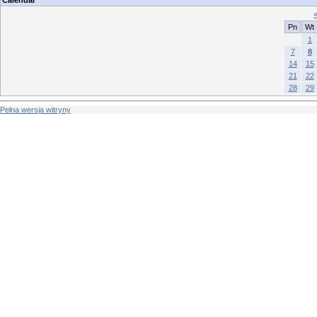
Calendar
Pn
Wt
1
7
8
14
15
21
22
28
29
Pełna wersja witryny