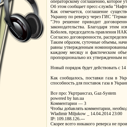
операторскому соглашению, которое у
Об этом сообщает пресс-служба "Нафто
Как отмечается, соглашение сущест
Украину по реверсу через ГИС "Герма
"Это решение приводит договоренно
законодательства. Благодаря этим и
Коболев, председатель правления НАК
Согласно договоренности, распределен
Таким образом, суточные объемы, нач
равны утвержденным номинированным
каждому месяцу и фактическим объем
пропорционально их утвержденным н
Новый порядок будет действовать с 14 
Как сообщалось, поставки газа в Ук
способность для поставок газа в Украи
Все про: Укртрансгаз, Gaz-System
powered by lun.ua
Комментарии — 3
Чтобы добавлять комментарии, необхо
Wladimir Miljukow _ 14.04.2014 23:00
IP: 109.188.126.---
Скорее всего никакого реверса не прои