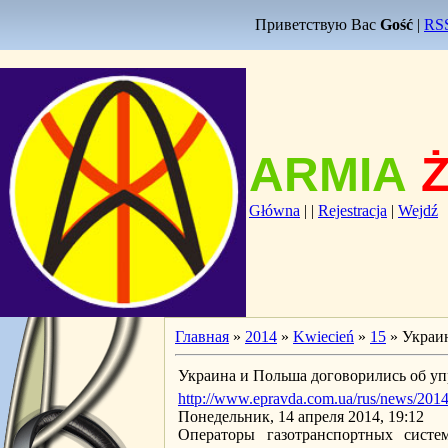
Приветствую Вас
Gość
|
RS
ARMIA
Główna
|
|
Rejestracja
|
Wejdź
Главная
»
2014
»
Kwiecień
»
15
» Украин
Украина и Польша договорились об уп
http://www.epravda.com.ua/rus/news/201
Понедельник, 14 апреля 2014, 19:12
Операторы газотранспортных сис