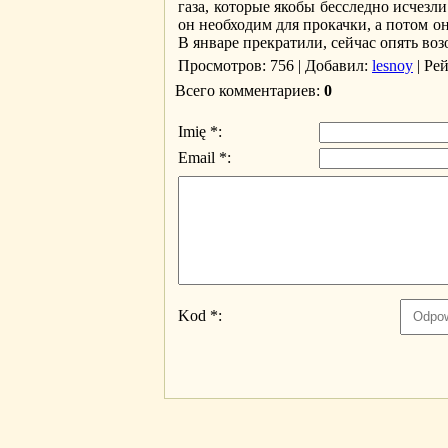
газа, которые якобы бесследно исчезл
он необходим для прокачки, а потом он
В январе прекратили, сейчас опять возо
Просмотров
: 756 |
Добавил
:
lesnoy
|
Ре
Всего комментариев
:
0
Imię *:
Email *:
Kod *: