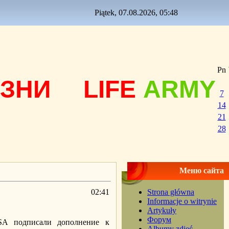
Piątek, 07.08.2026, 05:48
Pn
ЗНИ
LIFE
ARMY
7
14
21
28
Меню сайта
02:41
Strona główna
Informacje o witrynie
Artykuły
Форум
SA подписали дополнение к
Albumy zdjęć