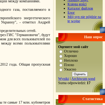
мации между компаниями.
Księga gości
Каталог файлов
дного газа, поставляемого в
Блог
Mój syn nie pójdzie na
вропейского энергетического
tę wojnę
в Украину", - отметил Андрей
пределительных сетей.
ерез ГИС "Германовичи", будут
Наш опрос
м для всех пользователей по
я между всеми пользователями
Оцените мой сайт
Отлично
Хорошо
Неплохо
 2012 года. Общая пропускная
Плохо
Ужасно
Wyniki
|
Archiwum sond
Suma odpowiedzi:
17
Статистика
ны те самые 17 млн. кубометров