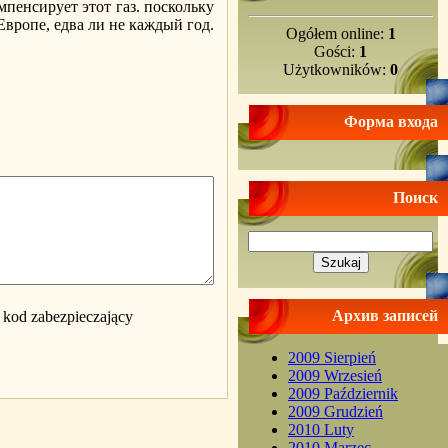
мпенсирует этот газ. поскольку
Европе, едва ли не каждый год.
Ogółem online:
1
Gości:
1
Użytkowników:
0
Форма входа
Поиск
Архив записей
2009 Sierpień
2009 Wrzesień
2009 Październik
2009 Grudzień
2010 Luty
2010 Marzec