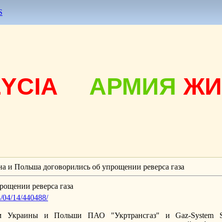
S
ŻYCIA
АРМИЯ
ЖИ
а и Польша договорились об упрощении реверса газа
рощении реверса газа
4/04/14/440488/
тем Украины и Польши ПАО "Укртрансгаз" и Gaz-System 