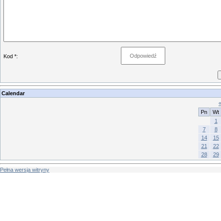
Kod *:
Calendar
Pn
Wt
1
7
8
14
15
21
22
28
29
Pełna wersja witryny