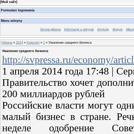
[
Мой сайт
]
Formularz logowania
Menu witryny
Strona główna
Informacje o witrynie
Artykuły
Форум
Albu
Główna
»
2014
»
Kwiecień
»
2
» Умаление среднего бизнеса
Умаление среднего бизнеса
http://svpressa.ru/economy/artic
1 апреля 2014 года 17:48 | 
Правительство хочет дополни
200 миллиардов рублей
Российские власти могут одн
малый бизнес в стране. Ре
неделе одобрение Сове