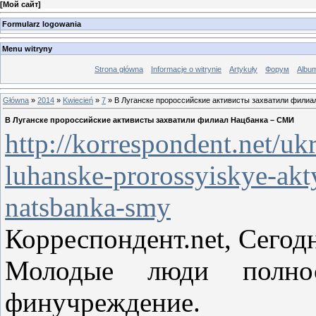
[
Мой сайт
]
Formularz logowania
Menu witryny
Strona główna
Informacje o witrynie
Artykuły
Форум
Albu
Główna
»
2014
»
Kwiecień
»
7
» В Луганске пророссийские активисты захватили фили
В Луганске пророссийские активисты захватили филиал Нацбанка – СМИ
http://korrespondent.net/uk
luhanske-prorossyiskye-akt
natsbanka-smy
Корреспондент.net, Сегодн
Молодые люди полно
финучреждение.