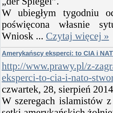
„der Spiegel”.
W ubiegłym tygodniu o
poświęcona własnie syt
Wniosk
...
Czytaj więcej »
Amerykańscy eksperci: to CIA i NAT
http://www.prawy.pl/z-zag
eksperci-to-cia-i-nato-stwor
czwartek, 28, sierpień 201
W szeregach islamistów z I
setki amerykańskich żołnie