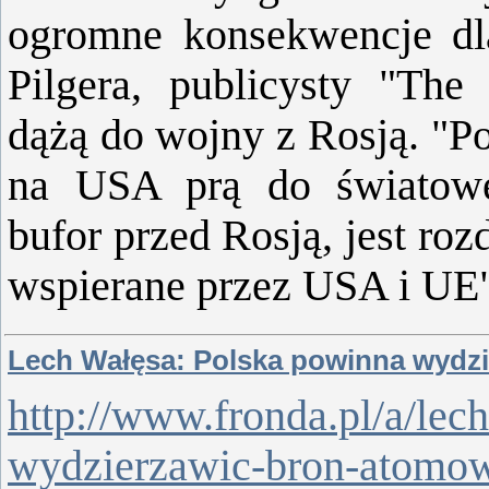
ogrom­ne kon­se­kwen­cje dl
Pil­ge­ra, pu­bli­cy­sty "Th
dążą do wojny z Rosją. "Po
na USA prą do świa­to­we­g
bufor przed Rosją, jest roz­dz
wspie­ra­ne przez USA i UE
Lech Wałęsa: Polska powinna wydz
http://www.fronda.pl/a/lec
wydzierzawic-bron-atomo