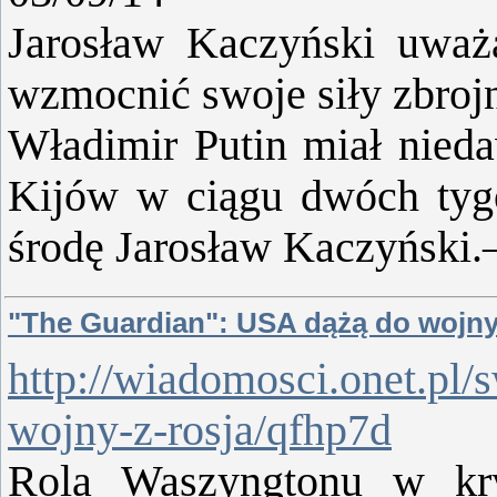
Jarosław Kaczyński uważ
wzmocnić swoje siły zbroj
Władimir Putin miał nied
Kijów w ciągu dwóch tyg
środę Jarosław Kaczyński.
"The Guardian": USA dążą do wojny
http://wiadomosci.onet.pl/
wojny-z-rosja/qfhp7d
Rola Wa­szyng­to­nu w kry