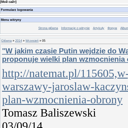
[
Мой сайт
]
Formularz logowania
Menu witryny
Strona główna
Informacje o witrynie
Artykuły
Форум
Albu
Główna
»
2014
»
Wrzesień
»
05
"W jakim czasie Putin wejdzie do W
proponuje wielki plan wzmocnienia
http://natemat.pl/115605,w
warszawy-jaroslaw-kaczyns
plan-wzmocnienia-obrony
Tomasz Baliszewski
0
3/09/14