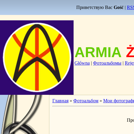
Приветствую Вас
Gość
|
RS
ARMIA
Główna
|
Фотоальбомы
|
Reje
Главная
»
Фотоальбом
»
Мои фотограф
Пр