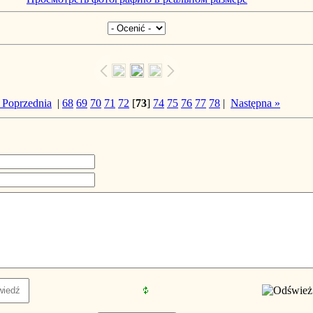
 Poprzednia
|
68
69
70
71
72
[
73
]
74
75
76
77
78
|
Następna »