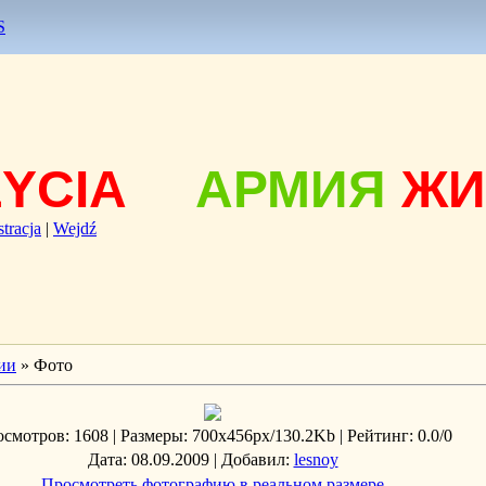
S
ŻYCIA
АРМИЯ
ЖИ
stracja
|
Wejdź
ии
» Фото
осмотров
: 1608 |
Размеры
: 700x456px/130.2Kb |
Рейтинг
: 0.0/0
Дата
: 08.09.2009 |
Добавил
:
lesnoy
Просмотреть фотографию в реальном размере