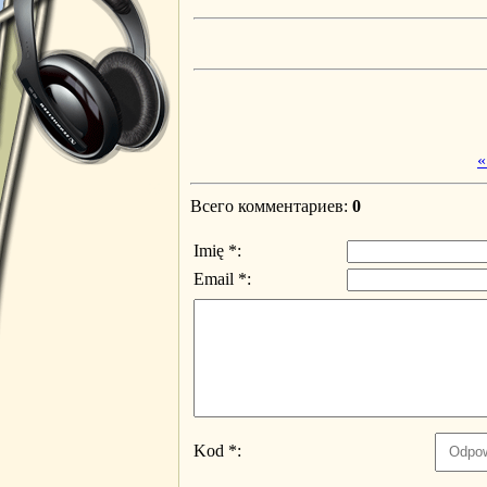
«
Всего комментариев
:
0
Imię *:
Email *:
Kod *: