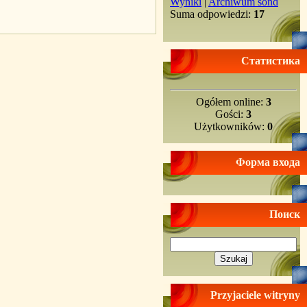
Wyniki
|
Archiwum sond
Suma odpowiedzi:
17
Статистика
Ogółem online:
3
Gości:
3
Użytkowników:
0
Форма входа
Поиск
Przyjaciele witryny