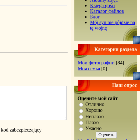
Księga gości
Каталог файлов
Блог
Mój syn nie pójdzie na
tę wojnę
Категории раздела
Мои фотографии
[84]
Моя семья
[0]
Наш опрос
Оцените мой сайт
Отлично
Хорошо
Неплохо
Плохо
Ужасно