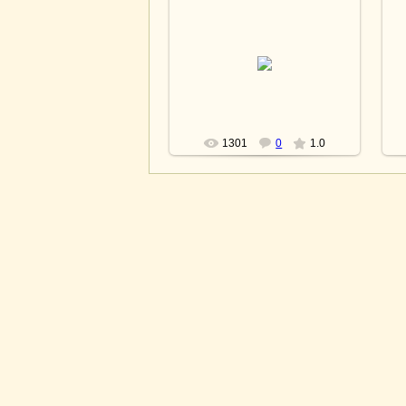
15.04.2013
lesnoy
1301
0
1.0