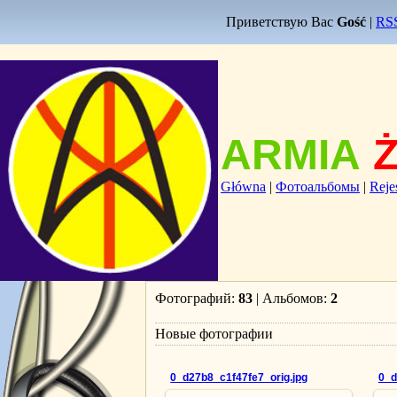
Приветствую Вас
Gość
|
RS
ARMIA
Główna
|
Фотоальбомы
|
Reje
Фотографий:
83
| Альбомов:
2
Новые фотографии
0_d27b8_c1f47fe7_orig.jpg
0_d