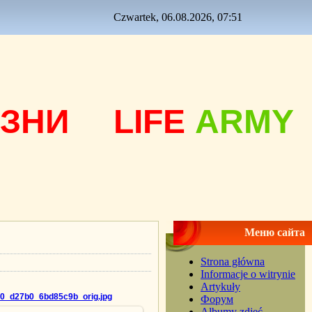
Czwartek, 06.08.2026, 07:51
ЗНИ
LIFE
ARMY
Меню сайта
Strona główna
Informacje o witrynie
Artykuły
0_d27b0_6bd85c9b_orig.jpg
Форум
Albumy zdjęć