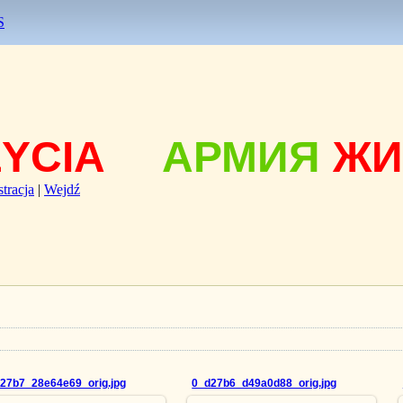
S
ŻYCIA
АРМИЯ
ЖИ
stracja
|
Wejdź
27b7_28e64e69_orig.jpg
0_d27b6_d49a0d88_orig.jpg