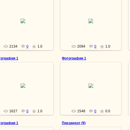
15.04.2013
15.04.2013
Вспомнить всё
Настоящее призвание
lesnoy
lesnoy
2134
0
1.0
2094
0
1.0
ография 1
Фотография 1
15.04.2013
15.04.2013
Миг незабываемого счастья
Пес на могиле своего хозяина.
lesnoy
lesnoy
1627
0
1.0
1548
0
0.0
ография 1
Президент (9)