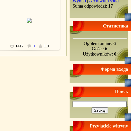
Wyniki
|
Archiwum sond
Suma odpowiedzi:
17
25.03.2010
lesnoy
Статистика
Ogółem online:
6
1417
0
1.0
Gości:
6
Użytkowników:
0
Форма входа
Поиск
Przyjaciele witryny