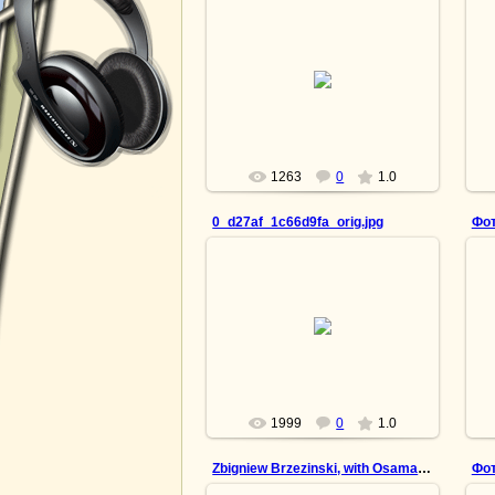
15.04.2013
Светлая вера в будущее
lesnoy
1263
0
1.0
0_d27af_1c66d9fa_orig.jpg
Фот
15.04.2013
Товарищ по несчастью
lesnoy
1999
0
1.0
Zbigniew Brzezinski, with Osama bin Laden.
Фот