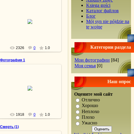
Księga gości
Каталог файлов
15.04.2013
Блог
Mój syn nie pójdzie na
Свидание с отцом
tę wojnę
lesnoy
Категории раздела
2326
0
1.0
Мои фотографии
[84]
Фотография 1
Моя семья
[0]
15.04.2013
Мэри МакХью оплакивает своего
Наш опрос
убитого жениха, сержанта
Джеймса Ригана. «Сектор 60» —
новая область большого кладбища
Оцените мой сайт
...
Отлично
lesnoy
Хорошо
Неплохо
1918
0
1.0
Плохо
Ужасно
Смерть (1)