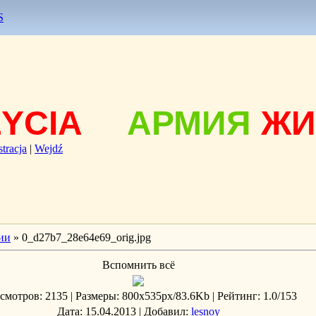
S
ŻYCIA
АРМИЯ
ЖИ
stracja
|
Wejdź
ии
» 0_d27b7_28e64e69_orig.jpg
Вспомнить всё
смотров
: 2135 |
Размеры
: 800x535px/83.6Kb |
Рейтинг
: 1.0/153
Дата
: 15.04.2013 |
Добавил
:
lesnoy