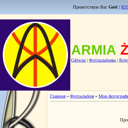
Приветствую Вас
Gość
|
RS
ARMIA
Główna
|
Фотоальбомы
|
Reje
Главная
»
Фотоальбом
»
Мои фотограф
Про