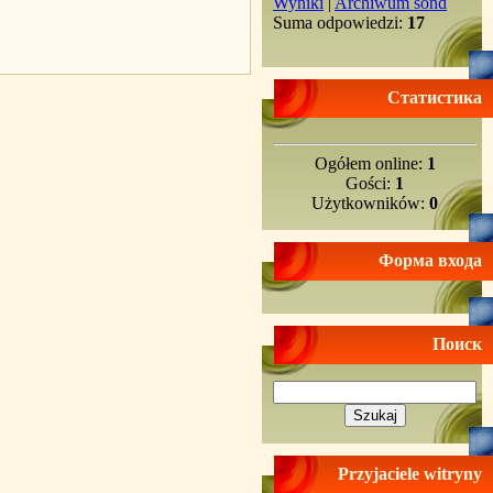
Wyniki
|
Archiwum sond
Suma odpowiedzi:
17
Статистика
Ogółem online:
1
Gości:
1
Użytkowników:
0
Форма входа
Поиск
Przyjaciele witryny