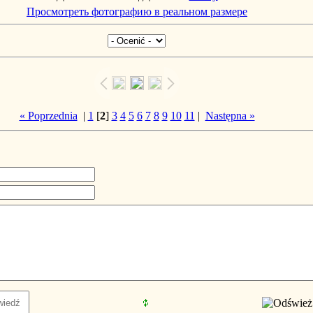
Просмотреть фотографию в реальном размере
« Poprzednia
|
1
[
2
]
3
4
5
6
7
8
9
10
11
|
Następna »