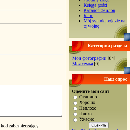
Księga gości
Каталог файлов
Блог
Mój syn nie pójdzie na
tę wojnę
Категории раздела
Мои фотографии
[84]
Моя семья
[0]
Наш опрос
Оцените мой сайт
Отлично
Хорошо
Неплохо
Плохо
Ужасно