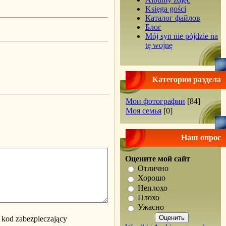
Księga gości
Каталог файлов
Блог
Mój syn nie pójdzie na
tę wojnę
Категории раздела
Мои фотографии
[84]
Моя семья
[0]
Наш опрос
Оцените мой сайт
Отлично
Хорошо
Неплохо
Плохо
Ужасно