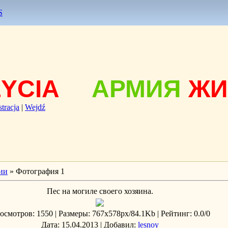
S
ŻYCIA
АРМИЯ
ЖИ
stracja
|
Wejdź
ии
» Фотография 1
Пес на могиле своего хозяина.
осмотров
: 1550 |
Размеры
: 767x578px/84.1Kb |
Рейтинг
: 0.0/0
Дата
: 15.04.2013 |
Добавил
:
lesnoy