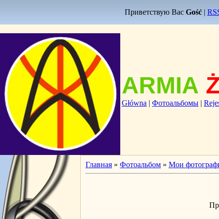
Приветствую Вас
Gość
|
RS
ARMIA
Główna
|
Фотоальбомы
|
Reje
Главная
»
Фотоальбом
»
Мои фотограф
Пр