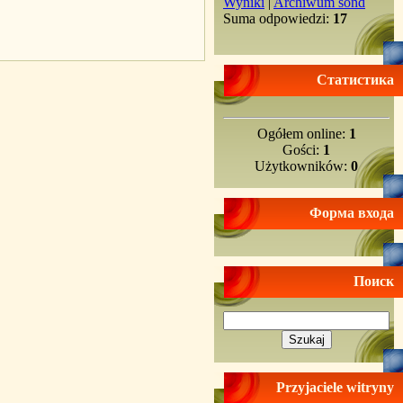
Wyniki
|
Archiwum sond
Suma odpowiedzi:
17
Статистика
Ogółem online:
1
Gości:
1
Użytkowników:
0
Форма входа
Поиск
Przyjaciele witryny