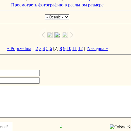
Просмотреть фотографию в реальном размере
« Poprzednia
|
2
3
4
5
6
[
7
]
8
9
10
11
12
|
Następna »