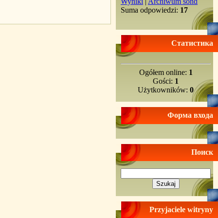
Wyniki
|
Archiwum sond
Suma odpowiedzi:
17
Статистика
Ogółem online:
1
Gości:
1
Użytkowników:
0
Форма входа
Поиск
Przyjaciele witryny