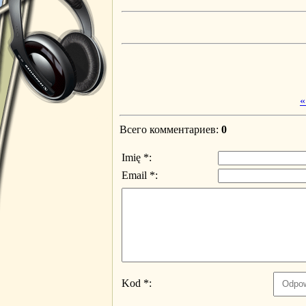
«
Всего комментариев
:
0
Imię *:
Email *:
Kod *: