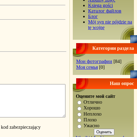
Księga gości
Каталог файлов
Блог
Mój syn nie pójdzie na
tę wojnę
Категории раздела
Мои фотографии
[84]
Моя семья
[0]
Наш опрос
Оцените мой сайт
Отлично
Хорошо
Неплохо
Плохо
Ужасно