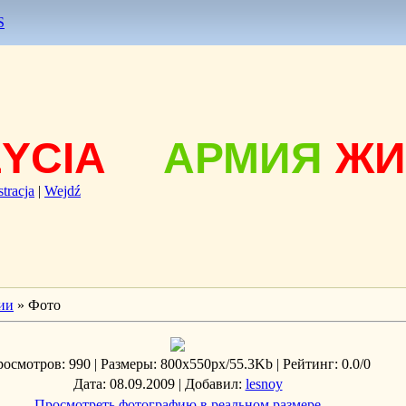
S
ŻYCIA
АРМИЯ
ЖИ
stracja
|
Wejdź
ии
» Фото
росмотров
: 990 |
Размеры
: 800x550px/55.3Kb |
Рейтинг
: 0.0/0
Дата
: 08.09.2009 |
Добавил
:
lesnoy
Просмотреть фотографию в реальном размере