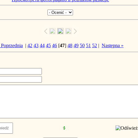
 Poprzednia
|
42
43
44
45
46
[
47
]
48
49
50
51
52
|
Następna »