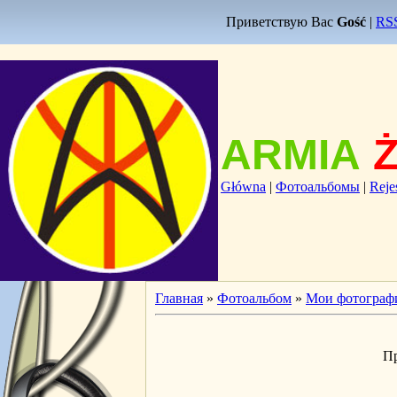
Приветствую Вас
Gość
|
RS
ARMIA
Główna
|
Фотоальбомы
|
Reje
Главная
»
Фотоальбом
»
Мои фотограф
П