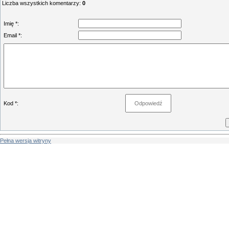
Liczba wszystkich komentarzy
:
0
Imię *:
Email *:
Kod *:
Pełna wersja witryny