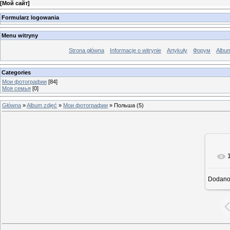
[
Мой сайт
]
Formularz logowania
Menu witryny
Strona główna
Informacje o witrynie
Artykuły
Форум
Albu
Categories
Мои фотографии
[84]
Моя семья
[0]
Główna
»
Album zdjęć
»
Мои фотографии
» Польша (5)
Dodan
rze