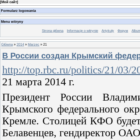
[
Мой сайт
]
Formularz logowania
Menu witryny
Strona główna
Informacje o witrynie
Artykuły
Форум
Albu
Główna
»
2014
»
Marzec
»
21
В России создан Крымский феде
http://top.rbc.ru/politics/21/03
21 марта 2014 г.
Президент России Владим
Крымского федерального окр
Кремле. Столицей КФО будет
Белавенцев, гендиректор ОАО