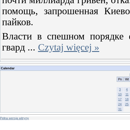
помощь, запрошенная Киев
пайков.
Власти в спешном порядке
гвард
...
Czytaj więcej »
Calendar
Pn
Wt
3
4
10
11
17
18
24
25
31
Pełna wersja witryny