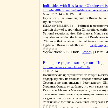
India sides with Russia over Ukraine crisis
http://intellihub.com/india-sides-russia-ukraine-cr
March 7, 2014 6:05 PM EDT
Days after China shows support for Russia, India 
By Staff Writer
INDIA (INTELLIHUB) — Political representatives
explicit show of support than China offered earlie
National security adviser Shivshankar Menon sai
they also hoped that the interests of Russia were 
"We hope that whatever internal issues there are
legitimate Russian and other inte
...
Czytaj więcej
Wyświetleń:
806
|
Dodał:
lesnoy
|
Data:
14
В вопросе украинского кризиса Индия
http://mixednews.ru/archives/50199
12.03.2014
Политические представители из Индии высказ
поддержку, чем на прошлой неделе показал Кит
Советник по национальной безопасности Ши
Украины. Однако он добавил, что они также на
Как сказал Менон, «Мы надеемся, что все вну
различных интересов, среди которых законные
их удовлетворительное решение».
Упоминание Менона о «законных интересах» Р