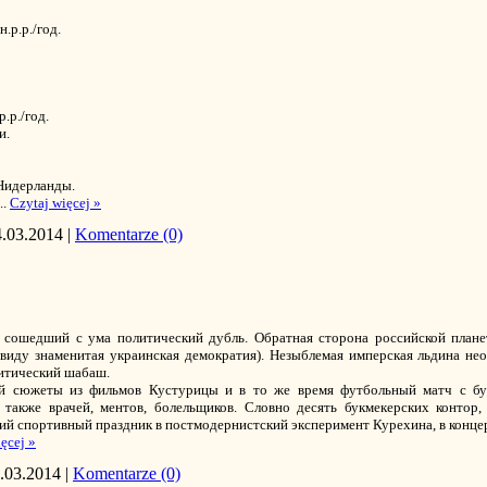
.р.р./год.
.р./год.
и.
 Нидерланды.
...
Czytaj więcej »
4.03.2014
|
Komentarze (0)
, сошедший с ума политический дубль. Обратная сторона российской план
 виду знаменитая украинская демократия). Незыблемая имперская льдина не
литический шабаш.
ий сюжеты из фильмов Кустурицы и в то же время футбольный матч с бу
 также врачей, ментов, болельщиков. Словно десять букмекерских контор
ий спортивный праздник в постмодернистский эксперимент Курехина, в конце
ęcej »
.03.2014
|
Komentarze (0)