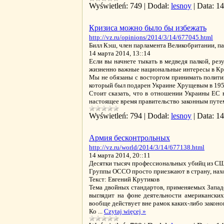
Wyświetleń:
749
|
Dodał:
lesnoy
|
Data:
14
Кризиса можно было бы избежать
http://vz.ru/opinions/2014/3/14/677045.html
Билл Кэш, член парламента Великобритании, п
14 марта 2014, 13::14
Если вы начнете тыкать в медведя палкой, рез
жизненно важные национальные интересы в К
Мы не обязаны с восторгом принимать полити
который был подарен Украине Хрущевым в 1954 
Стоит сказать, что в отношении Украины ЕС 
настоящее время правительство законным путе
Wyświetleń:
794
|
Dodał:
lesnoy
|
Data:
14
Армия бесконтрольных
http://vz.ru/world/2014/3/14/677138.html
14 марта 2014, 20::11
Десятки тысяч профессиональных убийц из США
Группы ОССО просто приезжают в страну, нах
Текст: Евгений Крутиков
Тема двойных стандартов, применяемых Западо
выглядит на фоне деятельности американски
вообще действует вне рамок каких-либо законо
Ко
...
Czytaj więcej »