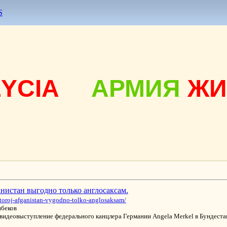
S
ŻYCIA
АРМИЯ
ЖИ
истан выгодно только англосаксам.
-vtoroj-afganistan-vygodno-tolko-anglosaksam/
ибеков
видеовыступление федерального канцлера Германии Angela Merkel в Бундестаг