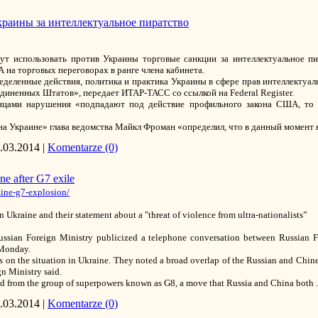
раины за интеллектуальное пиратство
т использовать против Украины торговые санкции за интеллектуальное пи
на торговых переговорах в ранге члена кабинета.
еделенные действия, политика и практика Украины в сфере прав интеллектуа
ненных Штатов», передает ИТАР-ТАСС со ссылкой на Federal Register.
анцами нарушения «подпадают под действие профильного закона США, то 
на Украине» глава ведомства Майкл Фроман «определил, что в данный момент
.03.2014
|
Komentarze (0)
e after G7 exile
aine-g7-explosion/
Ukraine and their statement about a "threat of violence from ultra-nationalists”
n Foreign Ministry publicized a telephone conversation between Russian Fo
 Monday.
 on the situation in Ukraine. They noted a broad overlap of the Russian and Chine
gn Ministry said.
d from the group of superpowers known as G8, a move that Russia and China both
.03.2014
|
Komentarze (0)