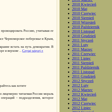
2010 Kwiecień
2010 Maj
2010 Czerwiec
2010 Sierpień
2010 Wrzesień
2010 Październik
о провоцировать Россию, учитывая ее
2010 Listopad
2010 Grudzień
все Черноморское побережье и Крым,
2011 Styczeń
2011 Luty
раине встать на путь демократии. В
2011 Marzec
оре и верхове
...
Czytaj więcej »
2011 Czerwiec
2011 Lipiec
2011 Sierpień
2011 Październik
2011 Listopad
2011 Grudzień
2012 Styczeń
2012 Luty
збирайтесь как хотите
2012 Marzec
но лицемерно читаемая России мораль
2012 Kwiecień
 операций – подразделения, которое
2012 Maj
2012 Czerwiec
2012 Lipiec