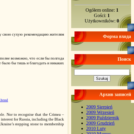
Ogółem online:
1
Gości:
1
Użytkowników:
0
ыражу свою сухую рекомендацию жителям
Форма входа
полне возможно, что если бы полгода
Поиск
е было бы тишь и благодать и никаких
Архив записей
.html
2009 Sierpień
2009 Wrzesień
ble. Nor to recognise that the Crimea –
2009 Październik
interest for Russia, including the Black
2009 Grudzień
 Ukraine’s stepping stone to membership
2010 Luty
2010 Marzec