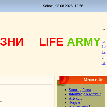
Sobota, 08.08.2026, 12:56
Pn
ЗНИ
LIFE
ARMY
3
10
17
24
31
Меню сайта
Strona główna
Informacje o witrynie
Artykuły
е.
Форум
Albumy zdjęć