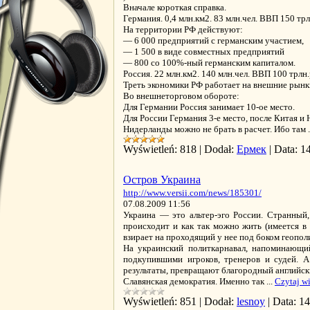
Вначале короткая справка.
Германия. 0,4 млн.км2. 83 млн.чел. ВВП 150 трлн
На территории РФ действуют:
— 6 000 предприятий с германским участием,
— 1 500 в виде совместных предприятий
— 800 со 100%-ный германским капиталом.
Россия. 22 млн.км2. 140 млн.чел. ВВП 100 трлн.р
Треть экономики РФ работает на внешние рынк
Во внешнеторговом обороте:
Для Германии Россия занимает 10-ое место.
Для России Германия 3-е место, после Китая и
Нидерланды можно не брать в расчет. Ибо там
Wyświetleń:
818
|
Dodał:
Ермек
|
Data:
1
Остров Украина
http://www.versii.com/news/185301/
07.08.2009 11:56
Украина — это альтер-эго России. Странный
происходит и как так можно жить (имеется в
взирает на проходящий у нее под боком геопо
На украинский политкарнавал, напоминающ
подкупившими игроков, тренеров и судей. А
результаты, превращают благородный английск
Славянская демократия. Именно так
...
Czytaj wi
Wyświetleń:
851
|
Dodał:
lesnoy
|
Data:
14