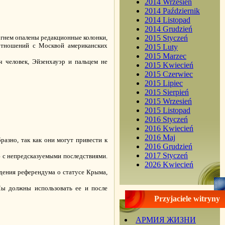
2014 Wrzesień
2014 Październik
2014 Listopad
2014 Grudzień
гнем опалены редакционные колонки,
2015 Styczeń
оотношений с Москвой американских
2015 Luty
2015 Marzec
ч человек, Эйзенхауэр и пальцем не
2015 Kwiecień
2015 Czerwiec
2015 Lipiec
2015 Sierpień
2015 Wrzesień
2015 Listopad
2016 Styczeń
2016 Kwiecień
2016 Maj
азно, так как они могут привести к
2016 Grudzień
2017 Styczeń
ю с непредсказуемыми последствиями.
2026 Kwiecień
дения референдума о статусе Крыма,
Мы должны использовать ее и после
Przyjaciele witryny
АРМИЯ ЖИЗНИ