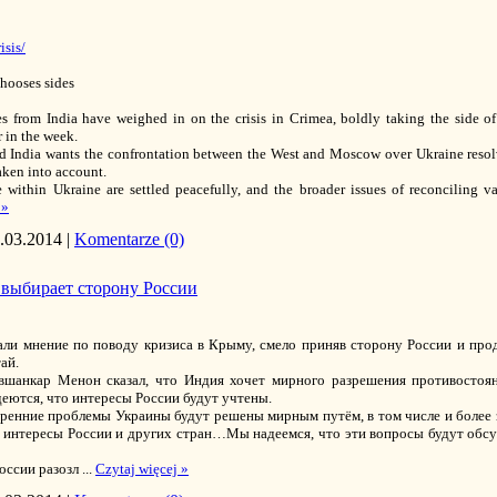
isis/
chooses sides
 from India have weighed in on the crisis in Crimea, boldly taking the side of
r in the week.
d India wants the confrontation between the West and Moscow over Ukraine resol
taken into account.
 within Ukraine are settled peacefully, and the broader issues of reconciling va
 »
.03.2014
|
Komentarze (0)
 выбирает сторону России
али мнение по поводу кризиса в Крыму, смело приняв сторону России и пр
ай.
вшанкар Менон сказал, что Индия хочет мирного разрешения противостоя
деются, что интересы России будут учтены.
тренние проблемы Украины будут решены мирным путём, в том числе и более
 интересы России и других стран…Мы надеемся, что эти вопросы будут обсу
оссии разозл
...
Czytaj więcej »