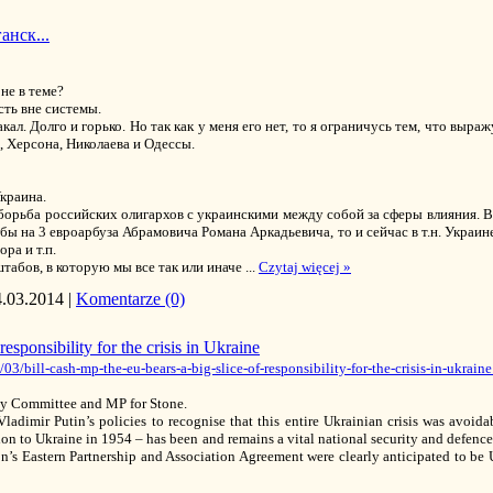
нск...
не в теме?
сть вне системы.
акал. Долго и горько. Но так как у меня его нет, то я ограничусь тем, что в
, Херсона, Николаева и Одессы.
Украина.
борьба российских олигархов с украинскими между собой за сферы влияния. В
бы на 3 евроарбуза Абрамовича Романа Аркадьевича, то и сейчас в т.н. Украин
ра и т.п.
абов, в которую мы все так или иначе
...
Czytaj więcej »
4.03.2014
|
Komentarze (0)
esponsibility for the crisis in Ukraine
/bill-cash-mp-the-eu-bears-a-big-slice-of-responsibility-for-the-crisis-in-ukraine
iny Committee and MP for Stone.
ladimir Putin’s policies to recognise that this entire Ukrainian crisis was avoida
 to Ukraine in 1954 – has been and remains a vital national security and defence 
ion’s Eastern Partnership and Association Agreement were clearly anticipated to be