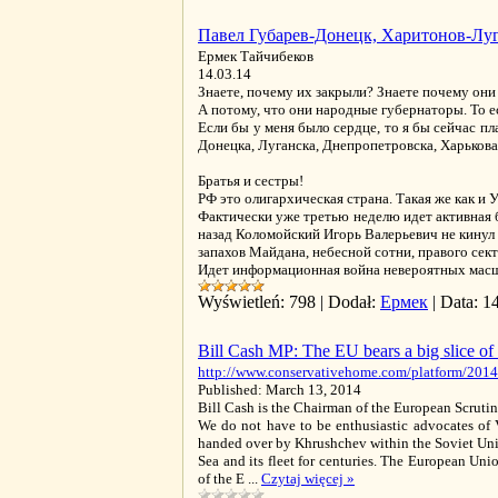
Павел Губарев-Донецк, Харитонов-Луга
Ермек Тайчибеков
14.03.14
Знаете, почему их закрыли? Знаете почему они 
А потому, что они народные губернаторы. То е
Если бы у меня было сердце, то я бы сейчас пл
Донецка, Луганска, Днепропетровска, Харькова
Братья и сестры!
РФ это олигархическая страна. Такая же как и 
Фактически уже третью неделю идет активная 
назад Коломойский Игорь Валерьевич не кинул 
запахов Майдана, небесной сотни, правого секто
Идет информационная война невероятных масшт
Wyświetleń:
798
|
Dodał:
Ермек
|
Data:
1
Bill Cash MP: The EU bears a big slice of r
http://www.conservativehome.com/platform/2014/03
Published: March 13, 2014
Bill Cash is the Chairman of the European Scrut
We do not have to be enthusiastic advocates of V
handed over by Khrushchev within the Soviet Union
Sea and its fleet for centuries. The European Un
of the E
...
Czytaj więcej »