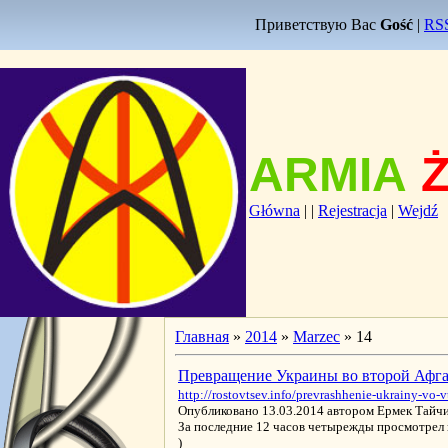
Приветствую Вас
Gość
|
RS
ARMIA
Główna
|
|
Rejestracja
|
Wejdź
Главная
»
2014
»
Marzec
»
14
Превращение Украины во второй Афган
http://rostovtsev.info/prevrashhenie-ukrainy-vo
Опубликовано 13.03.2014 автором Ермек Тайч
За последние 12 часов четырежды просмотрел 
)