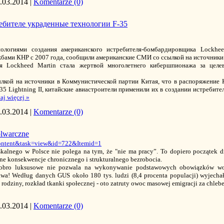
.03.2014
|
Komentarze (0)
ебителе украденные технологии F-35
нологиями создания американского истребителя-бомбардировщика Lockhee
бами КНР с 2007 года, сообщили американские СМИ со ссылкой на источник
ия Lockheed Martin стала жертвой многолетнего кибершпионажа за целе
сылкой на источники в Коммунистической партии Китая, что в распоряжение
35 Lightning II, китайские авиастроители применили их в создании истребител
aj więcej »
.03.2014
|
Komentarze (0)
olwarczne
content&task=view&id=722&Itemid=1
skalnego w Polsce nie polega na tym, że "nie ma pracy”. To dopiero początek d
e konsekwencje chronicznego i strukturalnego bezrobocia.
dobro luksusowe nie pozwala na wykonywanie podstawowych obowiązków wo
stwa! Według danych GUS około 180 tys. ludzi (8,4 procenta populacji) wyjechał
d rodziny, rozkład tkanki społecznej - oto zatruty owoc masowej emigracji za chle
.03.2014
|
Komentarze (0)