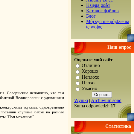
Księga gości
Каталог файлов
Блог
Mój syn nie pójdzie na
tę wojnę
Наш опрос
Оцените мой сайт
Отлично
Хорошо
Неплохо
Плохо
Ужасно
еты. Совершенно непонятно, что там
объятной Великороссии с удивлением
Wyniki
|
Archiwum sond
Suma odpowiedzi:
17
кмекерскими жуками, одновременно
, поставив крупные бабки на разные
рты "Поп-механики".
Статистика