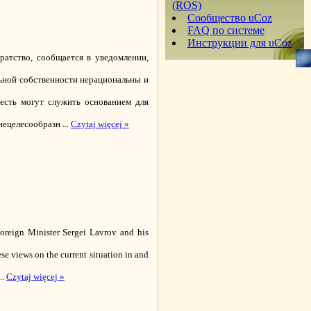
(ROS)
Сообщество uCoz
FAQ по системе
Инструкции для uCoz
ратство, сообщается в уведомлении,
льной собственности нерациональны и
есть могут служить основанием для
 нецелесообразн
...
Czytaj więcej »
reign Minister Sergei Lavrov and his
se views on the current situation in and
...
Czytaj więcej »