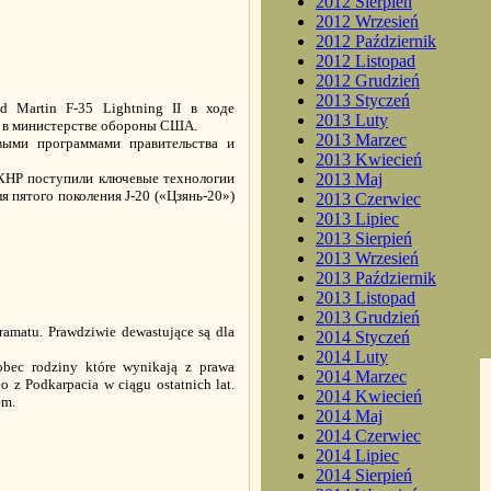
2012 Sierpień
2012 Wrzesień
2012 Październik
2012 Listopad
2012 Grudzień
2013 Styczeń
d Martin F-35 Lightning II в ходе
2013 Luty
и в министерстве обороны США.
2013 Marzec
выми программами правительства и
2013 Kwiecień
 КНР поступили ключевые технологии
2013 Maj
я пятого поколения J-20 («Цзянь-20»)
2013 Czerwiec
2013 Lipiec
2013 Sierpień
2013 Wrzesień
2013 Październik
2013 Listopad
2013 Grudzień
ramatu. Prawdziwie dewastujące są dla
2014 Styczeń
2014 Luty
bec rodziny które wynikają z prawa
2014 Marzec
o z Podkarpacia w ciągu ostatnich lat.
2014 Kwiecień
bem.
2014 Maj
2014 Czerwiec
2014 Lipiec
2014 Sierpień