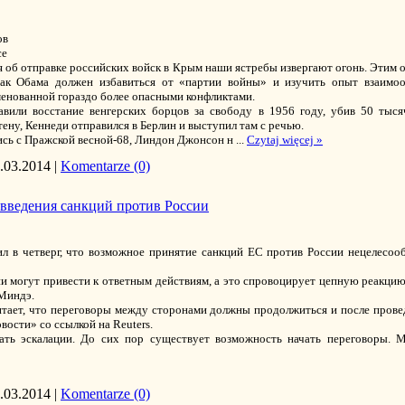
ов
се
об отправке российских войск в Крым наши ястребы извергают огонь. Этим о
арак Обама должен избавиться от «партии войны» и изучить опыт взаим
менованной гораздо более опасными конфликтами.
вили восстание венгерских борцов за свободу в 1956 году, убив 50 тыся
ену, Кеннеди отправился в Берлин и выступил там с речью.
ись с Пражской весной-68, Линдон Джонсон н
...
Czytaj więcej »
.03.2014
|
Komentarze (0)
 введения санкций против России
 в четверг, что возможное принятие санкций ЕС против России нецелесообр
и могут привести к ответным действиям, а это спровоцирует цепную реакци
 Миндэ.
итает, что переговоры между сторонами должны продолжиться и после прове
вости» со ссылкой на Reuters.
ать эскалации. До сих пор существует возможность начать переговоры. 
.03.2014
|
Komentarze (0)