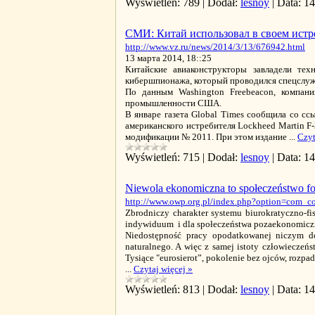
Wyświetleń:
789
|
Dodał:
lesnoy
|
Data:
14
СМИ: Китай использовал в своем истр
http://www.vz.ru/news/2014/3/13/676942.html
13 марта 2014, 18::25
Китайские авиаконструкторы завладели тех
кибершпионажа, который проводился спецслуж
По данным Washington Freebeacon, компан
промышленности США.
В январе газета Global Times сообщила со с
американского истребителя Lockheed Martin F-
модификации № 2011. При этом издание
...
Czyt
Wyświetleń:
715
|
Dodał:
lesnoy
|
Data:
14
Niewola ekonomiczna to społeczeństwo f
http://www.owp.org.pl/index.php?option=com_
Zbrodniczy charakter systemu biurokratyczno-fi
indywiduum i dla społeczeństwa pozaekonomiczn
Niedostępność pracy opodatkowanej niczym 
naturalnego. A więc z samej istoty człowieczeń
Tysiące "eurosierot”, pokolenie bez ojców, rozpa
...
Czytaj więcej »
Wyświetleń:
813
|
Dodał:
lesnoy
|
Data:
14