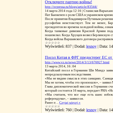
Отключите партию войны!
http://svpressa.ru/blogs/article/83544/
14 марта 2014 года 12:16 | Станислав Варыхан
Пат Бьюкенен о роли США в украинском кризи
После принятия Владимиром Путиным решения 
русофобия неистовствует. Тем не менее, Б
президентов во времена холодной войны, озна
Когда танковые дивизии Красной Армии пода
пошевелил. Когда Хрущев возвел Берлинскую ст
Когда войска Варшавского договора расправил
Wyświetleń:
837
|
Dodał:
lesnoy
|
Data:
14
Посол Китая в ФРГ предостерег ЕС от
http://www.vz.ru/news/2014/3/13/676927.html
13 марта 2014, 16::04
Китайский посол в Германии Ши Миндэ заявил
непредсказуемым последствиям.
«Мы не видим смысла в этих санкциях. Санкци
Мы не хотим, чтобы это произошло», – заявил
Глава дипломатической миссии в Германии сч
который состоится 16 марта, передает РИА «Но
«Мы считаем, что все еще есть шанс избеж
референдума», – заявил он.
Ранее п
...
Czytaj więcej »
Wyświetleń:
760
|
Dodał:
lesnoy
|
Data:
14