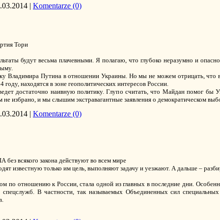
.03.2014
|
Komentarze (0)
артия Тори
ультаты будут весьма плачевными. Я полагаю, что глубоко неразумно и опасн
рыму.
ку Владимира Путина в отношении Украины. Но мы не можем отрицать, что 
году, находятся в зоне геополитических интересов России.
ведет достаточно наивную политику. Глупо считать, что Майдан помог бы Ук
м не избрано, и мы слышим экстравагантные заявления о демократическом выб
.03.2014
|
Komentarze (0)
 без всякого закона действуют во всем мире
одят известную только им цель, выполняют задачу и уезжают. А дальше – ра
м по отношению к России, стала одной из главных в последние дни. Особен
х спецслужб. В частности, так называемых Объединенных сил специальных
в.