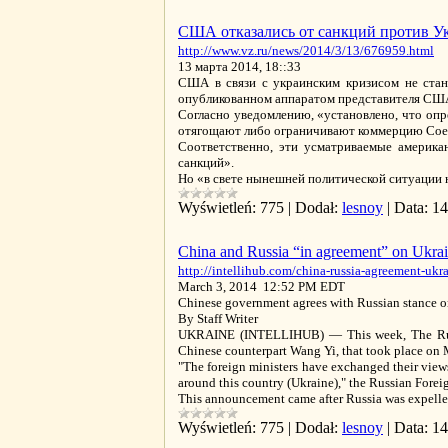
США отказались от санкций против Ук
http://www.vz.ru/news/2014/3/13/676959.html
13 марта 2014, 18::33
США в связи с украинским кризисом не стану
опубликованном аппаратом представителя США 
Согласно уведомлению, «установлено, что опр
отягощают либо ограничивают коммерцию Соеди
Соответственно, эти усматриваемые америк
санкций».
Но «в свете нынешней политической ситуации 
Wyświetleń:
775
|
Dodał:
lesnoy
|
Data:
14
China and Russia “in agreement” on Ukrain
http://intellihub.com/china-russia-agreement-ukr
March 3, 2014 12:52 PM EDT
Chinese government agrees with Russian stance on 
By Staff Writer
UKRAINE (INTELLIHUB) — This week, The Russia
Chinese counterpart Wang Yi, that took place on
"The foreign ministers have exchanged their views
around this country (Ukraine)," the Russian Forei
This announcement came after Russia was expelle
Wyświetleń:
775
|
Dodał:
lesnoy
|
Data:
14