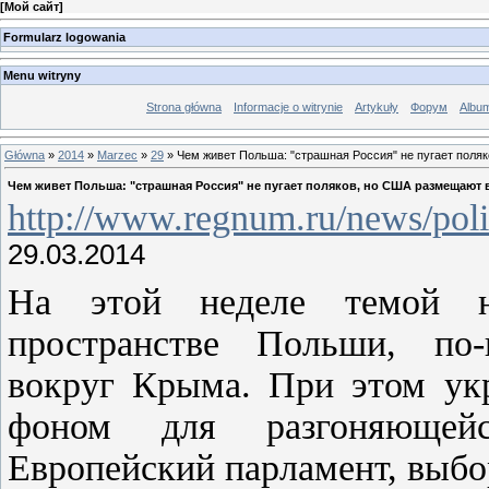
[
Мой сайт
]
Formularz logowania
Menu witryny
Strona główna
Informacje o witrynie
Artykuły
Форум
Albu
Główna
»
2014
»
Marzec
»
29
» Чем живет Польша: "страшная Россия" не пугает поля
Чем живет Польша: "страшная Россия" не пугает поляков, но США размещают 
http://www.regnum.ru/news/pol
29.03.2014
На этой неделе темой 
пространстве Польши, по-
вокруг Крыма. При этом укр
фоном для разгоняющей
Европейский парламент, выбо