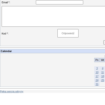
Email *:
Kod *:
Calendar
Pn
Wt
3
4
10
11
17
18
24
25
31
Pełna wersja witryny