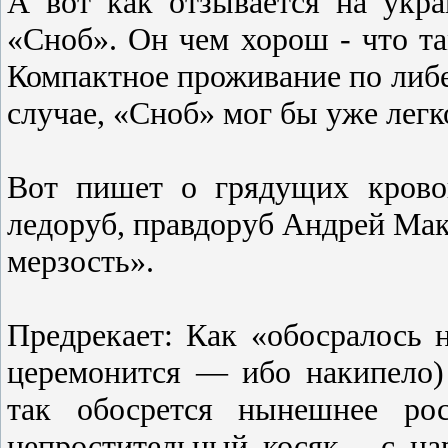
А вот как отзывается на укр
«Сноб». Он чем хорош - что та
Компактное проживание по либ
случае, «Сноб» мог бы уже легк
Вот пишет о грядущих крово
ледоруб, правдоруб Андрей Мак
мерзость».
Предрекает: Как «обосралось 
церемонится — ибо накипело) 
так обосрется нынешнее ро
непростительный косяк - с на