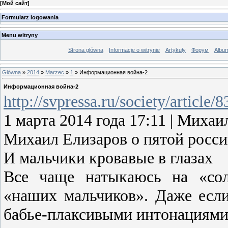
[
Мой сайт
]
Formularz logowania
Menu witryny
Strona główna
Informacje o witrynie
Artykuły
Форум
Albu
Główna
»
2014
»
Marzec
»
1
» Информационная война-2
Информационная война-2
http://svpressa.ru/society/article/
1 марта 2014 года 17:11 | Ми
Михаил Елизаров о пятой росси
И мальчики кровавые в глазах
Все чаще натыкаюсь на «сол
«наших мальчиков». Даже если
бабье-плаксивыми интонациями