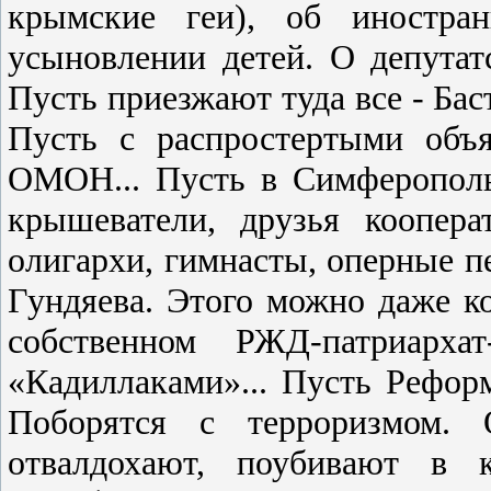
крымские геи), об иностра
усыновлении детей. О депутатс
Пусть приезжают туда все - Бас
Пусть с распростертыми объ
ОМОН... Пусть в Симферополь
крышеватели, друзья коопера
олигархи, гимнасты, оперные п
Гундяева. Этого можно даже к
собственном РЖД-патриарха
«Кадиллаками»... Пусть Рефо
Поборятся с терроризмом. О
отвалдохают, поубивают в 