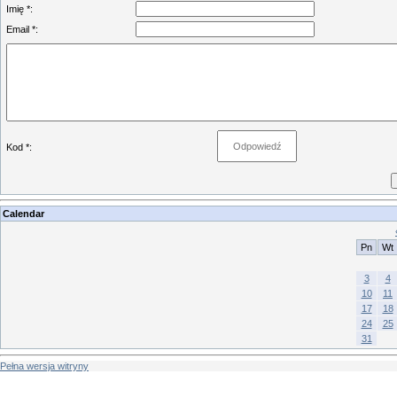
Imię *:
Email *:
Kod *:
Calendar
Pn
Wt
3
4
10
11
17
18
24
25
31
Pełna wersja witryny