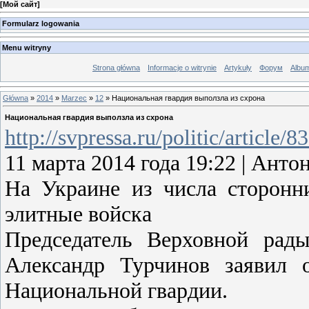
[
Мой сайт
]
Formularz logowania
Menu witryny
Strona główna
Informacje o witrynie
Artykuły
Форум
Albu
Główna
»
2014
»
Marzec
»
12
» Национальная гвардия выползла из схрона
Национальная гвардия выползла из схрона
http://svpressa.ru/politic/article/8
11 марта 2014 года 19:22 | А
На Украине из числа сторонн
элитные войска
Председатель Верховной рады
Александр Турчинов заявил 
Национальной гвардии.