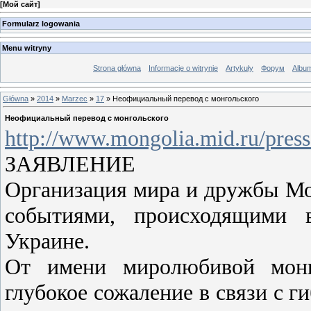
[
Мой сайт
]
Formularz logowania
Menu witryny
Strona główna
Informacje o witrynie
Artykuły
Форум
Albu
Główna
»
2014
»
Marzec
»
17
» Неофициальный перевод с монгольского
Неофициальный перевод с монгольского
http://www.mongolia.mid.ru/pres
ЗАЯВЛЕНИЕ
Организация мира и дружбы Мон
событиями, происходящими 
Украине.
От имени миролюбивой монг
глубокое сожаление в связи с 