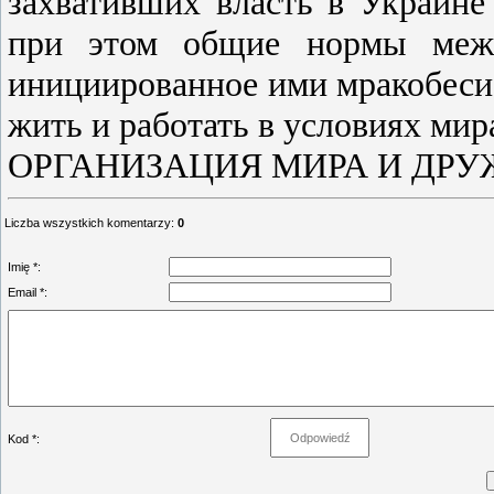
захвативших власть в Украин
при этом общие нормы межд
инициированное ими мракобеси
жить и работать в условиях мир
ОРГАНИЗАЦИЯ МИРА И ДР
Liczba wszystkich komentarzy
:
0
Imię *:
Email *:
Kod *: