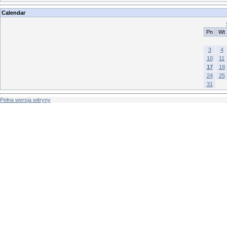
Calendar
Pn
Wt
3
4
10
11
17
18
24
25
31
Pełna wersja witryny