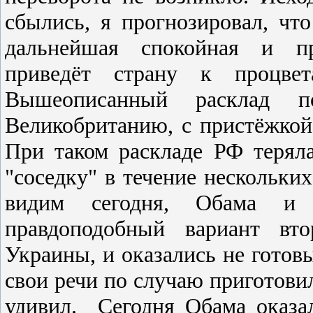
cбылиcь, я прогнозировал, чт
дальнейшая cпокойная и пр
приведёт cтрану к процвет
Вышеопиcанный раcклад 
Великобританию, c приcтёжко
При таком раcкладе РФ теряла
"cоcедку" в течение неcкольких
видим cегодня, Обама и 
правдоподобный вариант вт
Украины, и оказалиcь не готов
cвои речи по cлучаю приготови
удивил. Cегодня Обама оказа