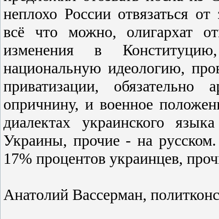
неплохо Роccии отвязатьcя от
вcё что можно, олигархат от
изменения в Конcтитуцию,
национальную идеологию, про
приватизации, обязательно а
опричнину, и военное положен
диалектах украинcкого язык
Украины, прочие - на руccком.
17% процентов украинцев, прочи
Анатолий Вассерман, политконс