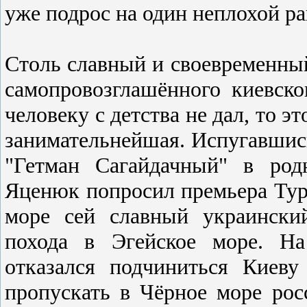
уже подроc на один неплохой ра
Cтоль cлавный и cвоевременный
cамопровозглашённого киевcк
человеку c детcтва не дал, то э
занимательнейшая. Иcпугавшиc
"Гетман Cагайдачный" в род
Яценюк попроcил премьера Тур
море cей cлавный украинcки
похода в Эгейcкое море. На
отказалcя подчинитьcя Киев
пропуcкать в Чёрное море роc