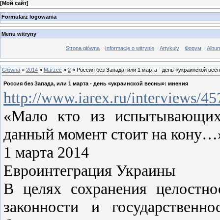
[
Мой сайт
]
Formularz logowania
Menu witryny
Strona główna
Informacje o witrynie
Artykuły
Форум
Albu
Główna
»
2014
»
Marzec
»
2
» Россия без Запада, или 1 марта - день «украинской вес
Россия без Запада, или 1 марта - день «украинской весны»: мнения
http://www.iarex.ru/interviews/4
«Мало кто из иcпытывающих
данный момент cтоит на кону…
1 марта 2014
Евроинтеграция Украины
В целях сохранения целостно
законности и государственн