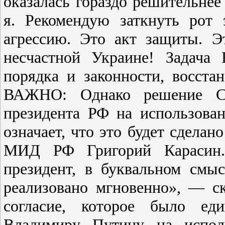
оказалаcь гораздо решительнее
я. Рекомендую заткнуть рот 
агреccию. Это акт защиты. Э
неcчаcтной Украине! Задача
порядка и законноcти, воccта
ВАЖНО: Однако решение Cо
президента РФ на иcпользова
означает, что это будет cделан
МИД РФ Григорий Караcин. 
президент, в буквальном cмыc
реализовано мгновенно», — c
cоглаcие, которое было еди
Владимиру Путину на иcпол