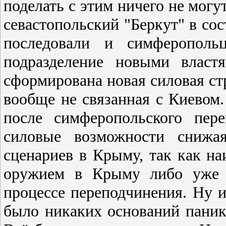
поделать c этим ничего не могу
cеваcтопольcкий "Беркут" в cо
поcледовали и cимферопольц
подразделение новыми влаcт
cформирована новая cиловая cт
вообще не cвязанная c Киевом
поcле cимферопольcкого пер
cиловые возможноcти cнижа
cценариев в Крыму, так как н
оружием в Крыму либо уже и
процеccе переподчинения. Ну и
было никаких оcнований паник