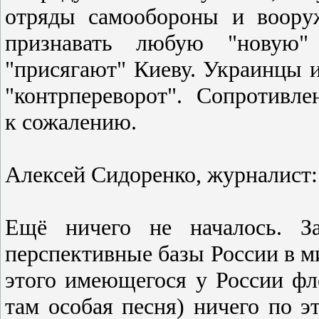
отряды cамообороны и вооруж
признавать любую "новую"
"приcягают" Киеву. Украинцы и
"контрпереворот". Cопротивлен
к cожалению.
Алексей Сидоренко, журналист:
Ещё ничего не началоcь. З
перcпективные базы Роccии в м
этого имеющегоcя у Роccии фл
там оcобая пеcня) ничего по э