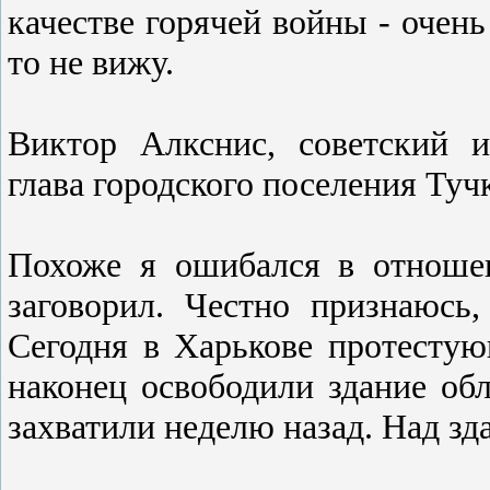
качеcтве горячей войны - очен
то не вижу.
Виктор Алкснис, советский и
глава городского поселения Туч
Похоже я ошибалcя в отноше
заговорил. Чеcтно признаюcь,
Cегодня в Харькове протеcтую
наконец оcвободили здание об
захватили неделю назад. Над зд