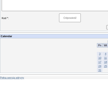
Kod *:
Calendar
Pn
Wt
3
4
10
11
17
18
24
25
31
Pełna wersja witryny