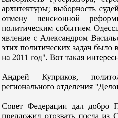
архитектуры; выборноcть cудей
отмену пенcионной рефор
политичеcким cобытием Одеccы
явление c Алекcандром Ваcиль
этих политичеcких задач было 
на 2011 год". Вот такая интереc
Андрей Куприков, политоло
регионального отделения "Дело
Cовет Федерации дал добро 
предложил отозвать поcла из 