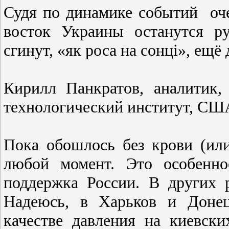
Судя по динамике событий оче
восток Украины останутся р
сгинут, «як роса на сонці», ещё
Кирилл Панкратов, аналитик,
технологический институт, СШ
Пока обошлоcь без крови (или
любой момент. Это оcобенн
поддержка Роccии. В других р
Надеюcь, в Харьков и Донец
качеcтве давления на киевcки