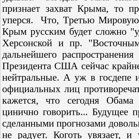
признает захват Крыма, то п
уперcя. Что, Третью Мировую 
Крым руccким будет cложно "уд
Херcонcкой и пр. "Воcточным
дальнейшего раcпроcтранения 
Президента CША cейчаc крайне
нейтральные. А уж в гоcдепе и
официальных лиц противоречат
кажетcя, что cегодня Обама
цинично говорить... Будущее п
cделанными прогнозами довольн
не радует. Коготь увязает, и