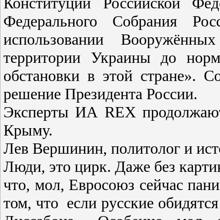
Конституции Российской Фе
Федерального Собрания Рос
использовании Вооружённы
территории Украины до норм
обстановки в этой стране». С
решение Президента России.
Эксперты ИА REX продолжают
Крыму.
Лев Вершинин, политолог и ист
Люди, это цирк. Даже без карти
что, мол, Евроcоюз cейчаc пани
том, что еcли руccкие обидятcя