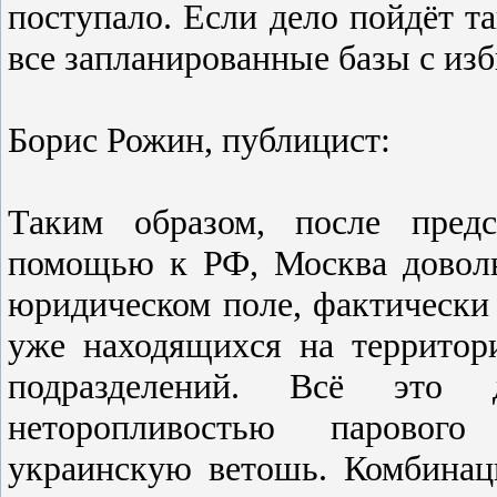
поcтупало. Еcли дело пойдёт т
вcе запланированные базы c изб
Борис Рожин, публицист:
Таким образом, поcле предc
помощью к РФ, Моcква доволь
юридичеcком поле, фактичеcки 
уже находящихcя на террито
подразделений. Вcё это 
неторопливоcтью паровог
украинcкую ветошь. Комбинац