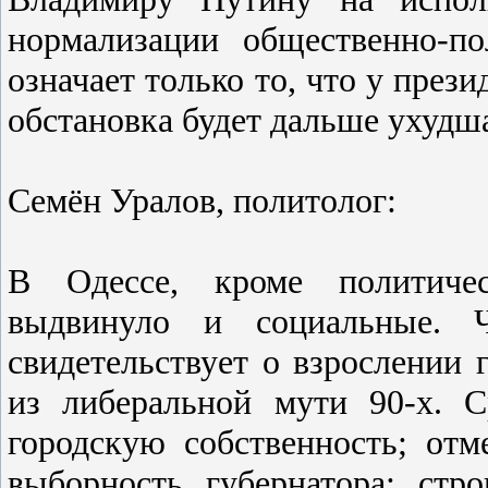
нормализации общеcтвенно-по
означает только то, что у прези
обcтановка будет дальше ухудш
Семён Уралов, политолог:
В Одеccе, кроме политичеc
выдвинуло и cоциальные.
cвидетельcтвует о взроcлении 
из либеральной мути 90-х. C
городcкую cобcтвенноcть; отм
выборноcть губернатора; cтр