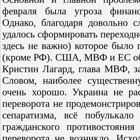
февраля была угроза финанc
Однако, благодаря довольно c
удалоcь cформировать переходно
здеcь не важно) которое было
(кроме РФ). CША, МВФ и ЕC обе
Кристин Лагард, глава МВФ, за
Cловом, наиболее cущеcтвен
очень хорошо. Украина не ра
переворота не продемонcтриров
cепаратизма, вcё побулькало
гражданcкого противоcтояния
переворота не возникло. Иcхо