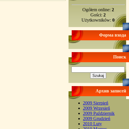
Ogółem online:
2
Gości:
2
Użytkowników:
0
Форма входа
Поиск
Архив записей
2009 Sierpień
2009 Wrzesień
2009 Październik
2009 Grudzień
2010 Luty
2010 Marzec