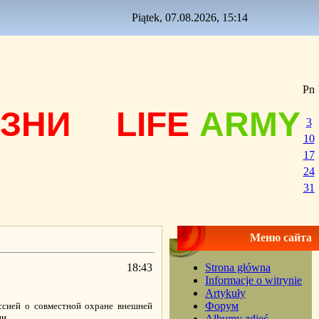
Piątek, 07.08.2026, 15:14
Pn
ЗНИ
LIFE
ARMY
3
10
17
24
31
Меню сайта
18:43
Strona główna
Informacje o witrynie
Artykuły
Форум
ссией о совместной охране внешней
и.
Albumy zdjęć