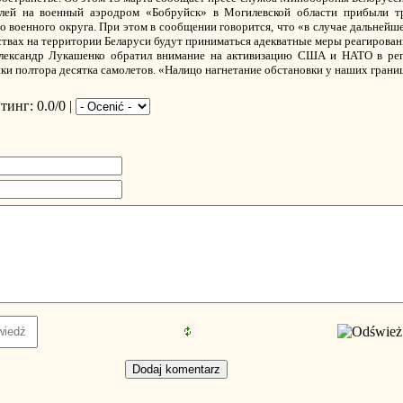
елей на военный аэродром «Бобруйск» в Могилевской области прибыли т
 военного округа. При этом в сообщении говорится, что «в случае дальнейш
ствах на территории Беларуси будут приниматься адекватные меры реагирован
Александр Лукашенко обратил внимание на активизацию США и НАТО в реги
и полтора десятка самолетов. «Налицо нагнетание обстановки у наших границ»
йтинг
: 0.0/0 |