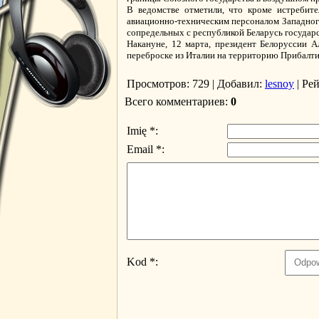
В ведомстве отметили, что кроме истребит
авиационно-техническим персоналом Западного
сопредельных с республикой Беларусь государ
Накануне, 12 марта, президент Белоруссии 
переброске из Италии на территорию Прибалтик
Просмотров
: 729 |
Добавил
:
lesnoy
|
Ре
Всего комментариев
:
0
Imię *:
Email *:
Kod *: