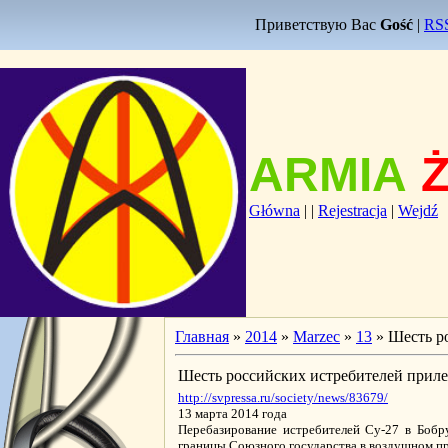
Приветствую Вас
Gość
|
RS
ARMIA
Główna
|
|
Rejestracja
|
Wejdź
Главная
»
2014
»
Marzec
»
13
» Шесть р
Шесть российских истребителей приле
http://svpressa.ru/society/news/83679/
13 марта 2014 года
Перебазирование истребителей Су-27 в Бобр
границы Союзного государства в воздушном п