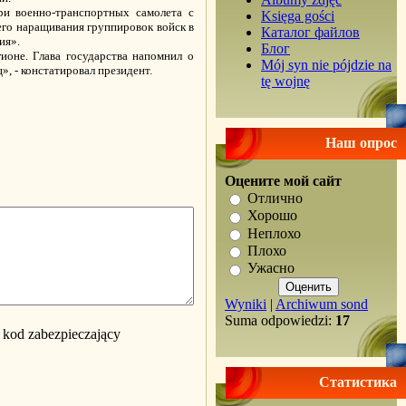
ри военно-транспортных самолета с
Księga gości
его наращивания группировок войск в
Каталог файлов
ия».
Блог
оне. Глава государства напомнил о
Mój syn nie pójdzie na
, - констатировал президент.
tę wojnę
Наш опрос
Оцените мой сайт
Отлично
Хорошо
Неплохо
Плохо
Ужасно
Wyniki
|
Archiwum sond
Suma odpowiedzi:
17
Статистика