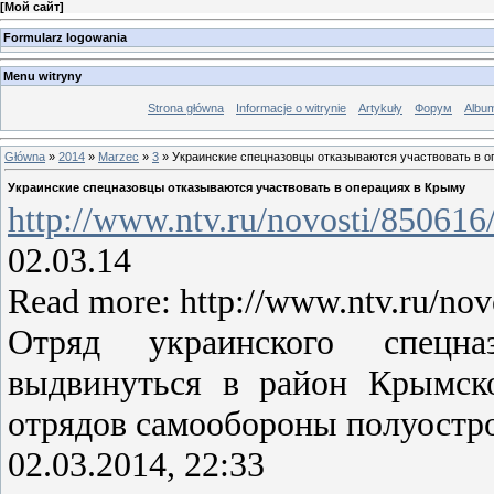
[
Мой сайт
]
Formularz logowania
Menu witryny
Strona główna
Informacje o witrynie
Artykuły
Форум
Albu
Główna
»
2014
»
Marzec
»
3
» Украинские спецназовцы отказываются участвовать в о
Украинские спецназовцы отказываются участвовать в операциях в Крыму
http://www.ntv.ru/novosti/8506
02.03.14
Read more: http://www.ntv.ru/no
Отряд украинского спецна
выдвинуться в район Крымск
отрядов самообороны полуостро
02.03.2014, 22:33