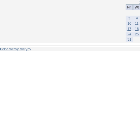
Pn
Wt
3
4
10
11
17
18
24
25
31
Pełna wersja witryny