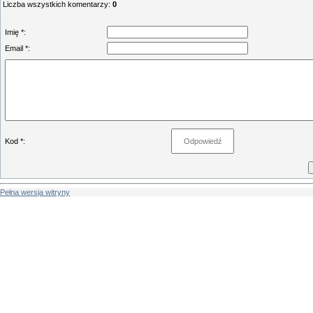
Liczba wszystkich komentarzy
:
0
Imię *:
Email *:
Kod *:
Pełna wersja witryny