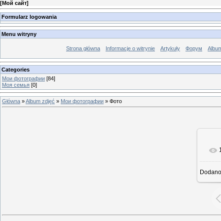
[
Мой сайт
]
Formularz logowania
Menu witryny
Strona główna
Informacje o witrynie
Artykuły
Форум
Albu
Categories
Мои фотографии
[84]
Моя семья
[0]
Główna
»
Album zdjęć
»
Мои фотографии
» Фото
Dodan
rze