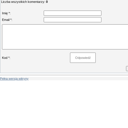
Liczba wszystkich komentarzy
:
0
Imię *:
Email *:
Kod *:
Pełna wersja witryny