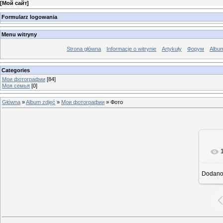
[
Мой сайт
]
Formularz logowania
Menu witryny
Strona główna
Informacje o witrynie
Artykuły
Форум
Albu
Categories
Мои фотографии
[84]
Моя семья
[0]
Główna
»
Album zdjęć
»
Мои фотографии
» Фото
Dodan
rze