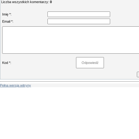
Liczba wszystkich komentarzy
:
0
Imię *:
Email *:
Kod *:
Pełna wersja witryny