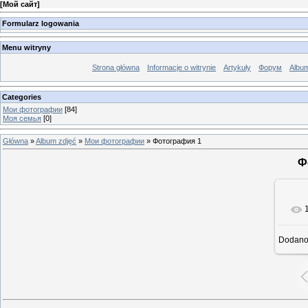
[
Мой сайт
]
Formularz logowania
Menu witryny
Strona główna
Informacje o witrynie
Artykuły
Форум
Albu
Categories
Мои фотографии
[84]
Моя семья
[0]
Główna
»
Album zdjęć
»
Мои фотографии
» Фотография 1
Ф
Dodan
rze